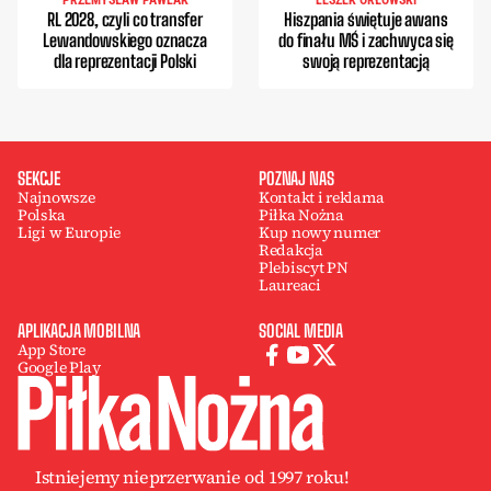
PRZEMYSŁAW PAWLAK
LESZEK ORŁOWSKI
RL 2028, czyli co transfer
Hiszpania świętuje awans
Lewandowskiego oznacza
do finału MŚ i zachwyca się
dla reprezentacji Polski
swoją reprezentacją
SEKCJE
POZNAJ NAS
Najnowsze
Kontakt i reklama
Polska
Piłka Nożna
Ligi w Europie
Kup nowy numer
Redakcja
Plebiscyt PN
Laureaci
APLIKACJA MOBILNA
SOCIAL MEDIA
App Store
Google Play
Istniejemy nieprzerwanie od 1997 roku!