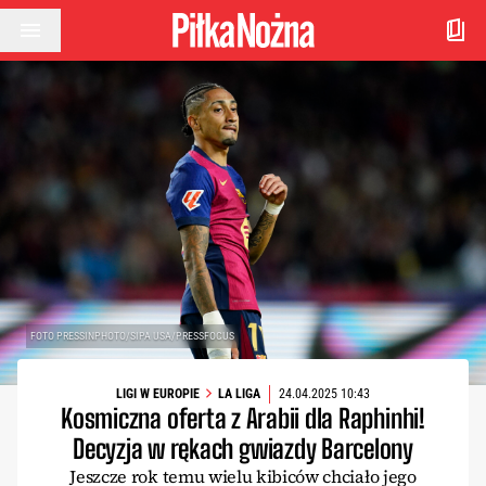
Przejdź do treści
FOTO PRESSINPHOTO/SIPA USA/PRESSFOCUS
LIGI W EUROPIE
LA LIGA
24.04.2025 10:43
Kosmiczna oferta z Arabii dla Raphinhi!
Decyzja w rękach gwiazdy Barcelony
Jeszcze rok temu wielu kibiców chciało jego