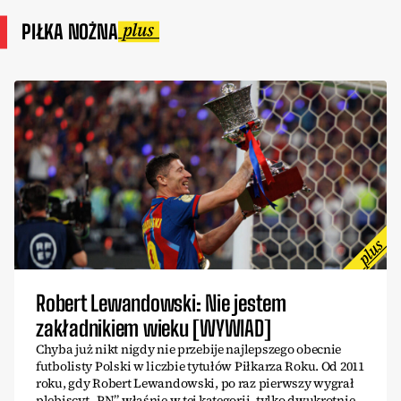
PIŁKA NOŻNA
Robert Lewandowski: Nie jestem
zakładnikiem wieku [WYWIAD]
Chyba już nikt nigdy nie przebije najlepszego obecnie
futbolisty Polski w liczbie tytułów Piłkarza Roku. Od 2011
roku, gdy Robert Lewandowski, po raz pierwszy wygrał
plebiscyt „PN” właśnie w tej kategorii, tylko dwukrotnie