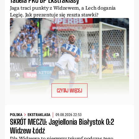
Jaga traci punkty z Widzewem, a Lech dogania
Legię. Jak prezentuje się reszta stawki?
CZYTAJ WIĘCEJ
POLSKA
EKSTRAKLASA
09.08.2026 22:53
SKRÓT MECZU: Jagiellonia Białystok 0:2
Widzew Łódź
Dla Widzewa to pierwszy triumf podczas tego