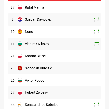
87
Rafal Mamla
9
Stjepan Davidovic
10
Nono
11
Vladimir Nikolov
21
Konrad Ciszek
23
Slobodan Rubezic
26
Viktor Popov
37
Hubert Zwoźny
44
Konstantinos Soteriou