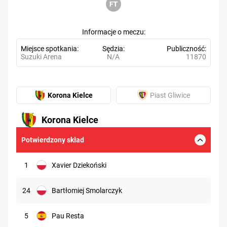
Informacje o meczu
Miejsce spotkania
Sędzia
Publiczność
Suzuki Arena
N/A
11870
Korona Kielce
Piast Gliwice
Korona Kielce
Potwierdzony skład
1
Xavier Dziekoński
24
Bartłomiej Smolarczyk
5
Pau Resta