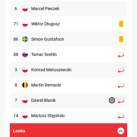
6
Marcel Pieczek
71
Wiktor Długosz
86
Simon Gustafson
88
Tamar Svetlin
3
Konrad Matuszewski
8
Martin Remacle
7
Dawid Blanik
14
Mariusz Stępiński
Ławka