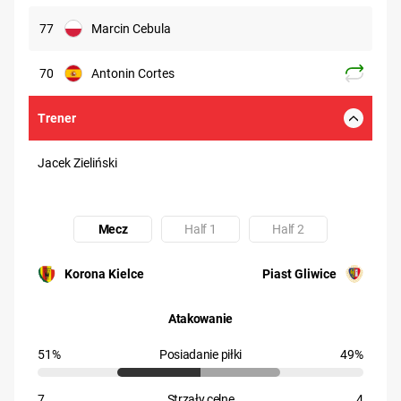
77
Marcin Cebula
70
Antonin Cortes
Trener
Jacek Zieliński
Mecz
Half 1
Half 2
Uczestnik: Korona Kielce
Uczestnik: Piast Gliwice
Korona Kielce
Piast Gliwice
Atakowanie
51%
Posiadanie piłki
49%
7
Strzały celne
4