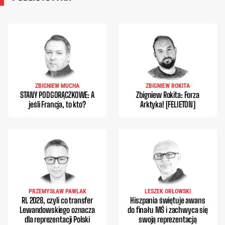
ZBIGNIEW MUCHA
ZBIGNIEW ROKITA
STANY PODGORĄCZKOWE: A
Zbigniew Rokita: Forza
jeśli Francja, to kto?
Arktyka! [FELIETON]
PRZEMYSŁAW PAWLAK
LESZEK ORŁOWSKI
RL 2028, czyli co transfer
Hiszpania świętuje awans
Lewandowskiego oznacza
do finału MŚ i zachwyca się
dla reprezentacji Polski
swoją reprezentacją