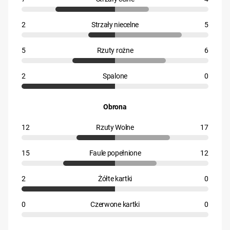
2
Strzały niecelne
5
5
Rzuty rożne
6
2
Spalone
0
Obrona
12
Rzuty Wolne
17
15
Faule popełnione
12
2
Żółte kartki
0
0
Czerwone kartki
0