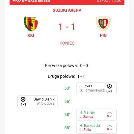
PKO BP Ekstraklasa
01/05 ,
15:30
SUZUKI ARENA
-
1
1
KKI
PIG
KONIEC
pierwsza połowa
:
0
-
0
druga połowa
:
1
-
1
J. Rivas
53'
G. Tomasiewicz
0
-
1
Dawid Błanik
56'
W. Długosz
1
-
1
H. Vallejo
58'
L. Sanca
H. Barkouski
58'
J. Felix