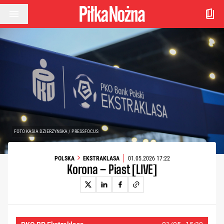
Przejdź do treści
FOTO KASIA DZIERZYNSKA / PRESSFOCUS
POLSKA
EKSTRAKLASA
01.05.2026 17:22
Korona – Piast [LIVE]