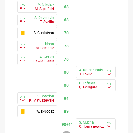
V. Nikolov
68'
M. Stępiński
S. Davidovic
68'
T. Svetlin
70'
S. Gustafson
Nono
78'
M. Remacle
A. Cortes
78'
Dawid Błanik
A. Katsantonis
80'
J. Lokilo
O. Leśniak
80'
Q. Boisgard
K. Soteriou
84'
K. Matuszewski
89'
W. Długosz
S. Mucha
90+1'
G. Tomasiewicz