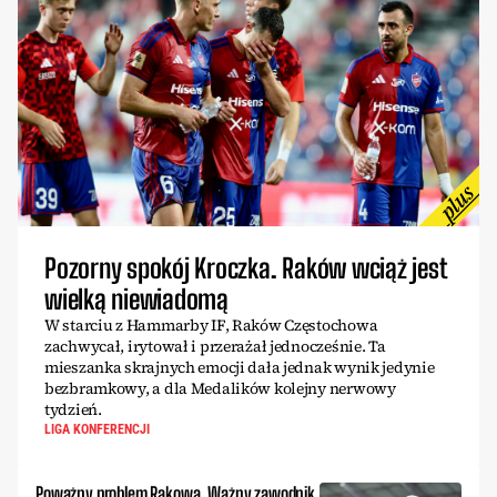
Pozorny spokój Kroczka. Raków wciąż jest
wielką niewiadomą
W starciu z Hammarby IF, Raków Częstochowa
zachwycał, irytował i przerażał jednocześnie. Ta
mieszanka skrajnych emocji dała jednak wynik jedynie
bezbramkowy, a dla Medalików kolejny nerwowy
tydzień.
LIGA KONFERENCJI
Poważny problem Rakowa. Ważny zawodnik