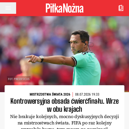
Przejdź do treści
FOT. PRESSFOCUS
MISTRZOSTWA ŚWIATA 2026
08.07.2026 19:33
Kontrowersyjna obsada ćwierćfinału. Wrze
w obu krajach
Nie brakuje kolejnych, mocno dyskusyjnych decyzji
na mistrzostwach świata. FIFA po raz kolejny
wywołała burzę, tym razem po nominacji