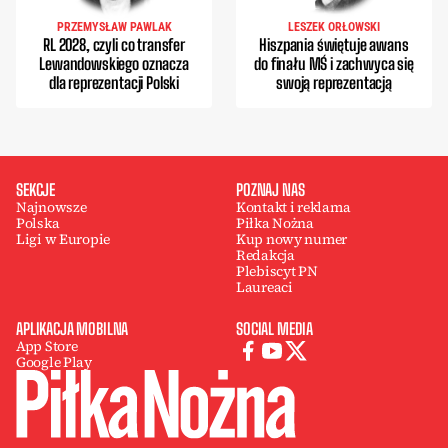
PRZEMYSŁAW PAWLAK
LESZEK ORŁOWSKI
RL 2028, czyli co transfer
Hiszpania świętuje awans
Lewandowskiego oznacza
do finału MŚ i zachwyca się
dla reprezentacji Polski
swoją reprezentacją
SEKCJE
POZNAJ NAS
Najnowsze
Kontakt i reklama
Polska
Piłka Nożna
Ligi w Europie
Kup nowy numer
Redakcja
Plebiscyt PN
Laureaci
APLIKACJA MOBILNA
SOCIAL MEDIA
App Store
Google Play