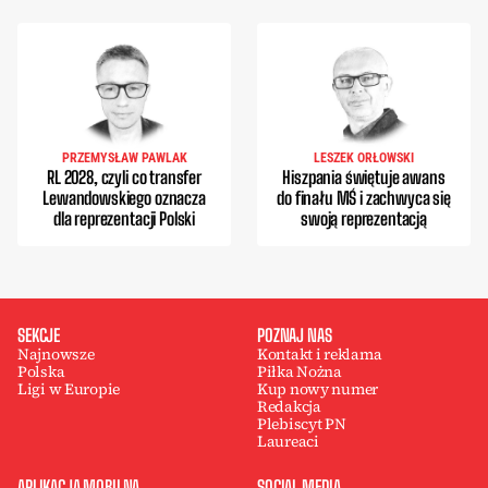
PRZEMYSŁAW PAWLAK
LESZEK ORŁOWSKI
RL 2028, czyli co transfer
Hiszpania świętuje awans
Lewandowskiego oznacza
do finału MŚ i zachwyca się
dla reprezentacji Polski
swoją reprezentacją
SEKCJE
POZNAJ NAS
Najnowsze
Kontakt i reklama
Polska
Piłka Nożna
Ligi w Europie
Kup nowy numer
Redakcja
Plebiscyt PN
Laureaci
APLIKACJA MOBILNA
SOCIAL MEDIA