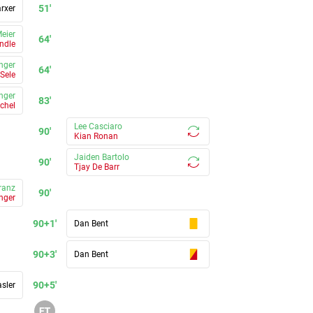
51'
rxer
Meier
64'
ndle
nger
64'
Sele
nger
83'
chel
Lee Casciaro
90'
Kian Ronan
Jaiden Bartolo
90'
Tjay De Barr
ranz
90'
nger
90+1'
Dan Bent
90+3'
Dan Bent
90+5'
sler