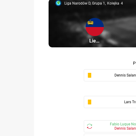
Liga Narodów D, Grupa 1
Kolejka
4
Liga Narodów D, grupa 1, 4
Uczestnik: Liechtenst
Liechtenstein
Dennis Salan
Lars Tr
Fabio Luque No
Dennis Salan