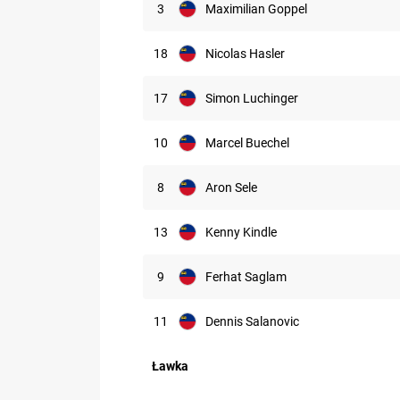
3
Maximilian Goppel
18
Nicolas Hasler
17
Simon Luchinger
10
Marcel Buechel
8
Aron Sele
13
Kenny Kindle
9
Ferhat Saglam
11
Dennis Salanovic
Ławka