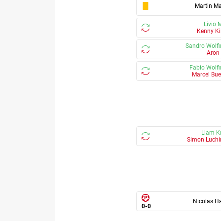
Martin Ma
Livio 
Kenny Ki
Sandro Wolfi
Aron 
Fabio Wolfi
Marcel Bue
Liam K
Simon Luchi
Nicolas Ha
0
-
0