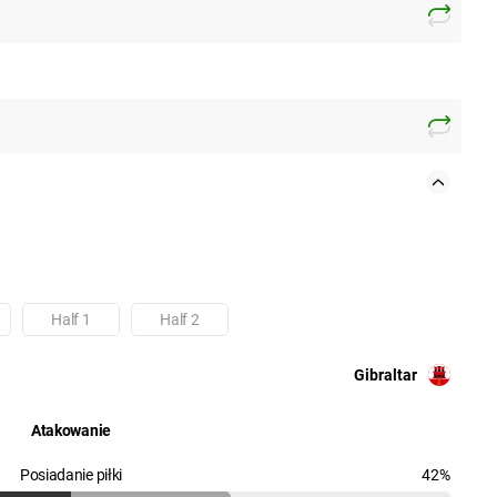
Half 1
Half 2
Uczestnik: Gibraltar
Gibraltar
Atakowanie
Posiadanie piłki
42%