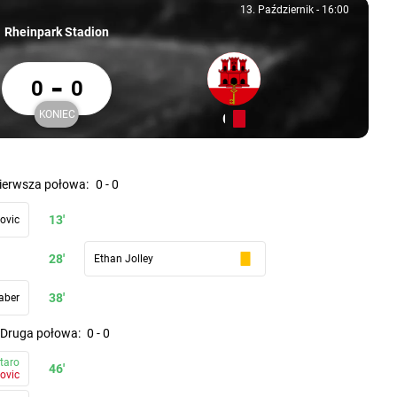
13. Październik
-
16:00
13. Październik, 16:00
Rheinpark Stadion
Liechtenstein 0 Gibraltar 0
-
0
0
KONIEC
ein
Uczestnik: Gibraltar
Gibraltar
Koniec
pierwsza połowa
:
0
-
0
13'
ovic
28'
Ethan Jolley
38'
aber
druga połowa
:
0
-
0
taro
46'
ovic