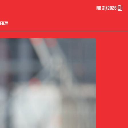
NR 31/2026
ERZY