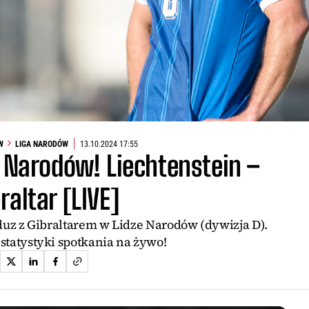
W
LIGA NARODÓW
13.10.2024 17:55
i Narodów! Liechtenstein –
raltar [LIVE]
duz z Gibraltarem w Lidze Narodów (dywizja D).
 statystyki spotkania na żywo!