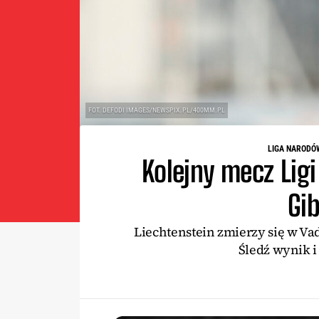
FOT. DEFODI IMAGES/NEWSPIX.PL/400MM.PL
LIGA NARODÓ
Kolejny mecz Lig
Gib
Liechtenstein zmierzy się w Va
Śledź wynik i