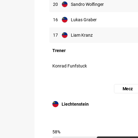
20
Sandro Wolfinger
16
Lukas Graber
17
Liam Kranz
Trener
Konrad Funfstuck
Mecz
Uczestnik: Liechtenstein
Liechtenstein
58%