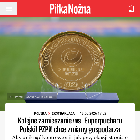
Przejdź do treści
FOT. PAWEŁ JASKÓŁKA/PRESSFOCUS
POLSKA
EKSTRAKLASA
18.05.2026 17:52
Kolejne zamieszanie ws. Superpucharu
Polski! PZPN chce zmiany gospodarza
Aby uniknąć kontrowersji, jak przy okazji starcia o