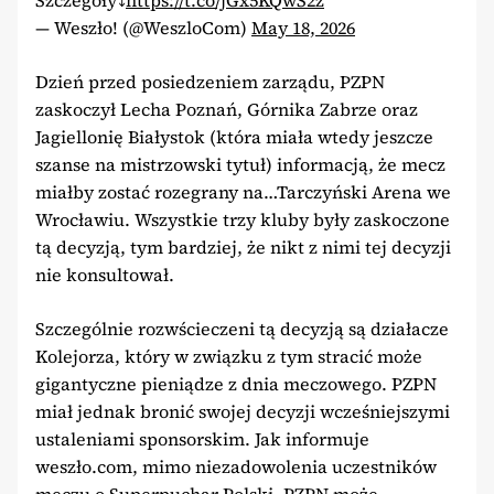
— Weszło! (@WeszloCom)
May 18, 2026
Dzień przed posiedzeniem zarządu, PZPN
zaskoczył Lecha Poznań, Górnika Zabrze oraz
Jagiellonię Białystok (która miała wtedy jeszcze
szanse na mistrzowski tytuł) informacją, że mecz
miałby zostać rozegrany na…Tarczyński Arena we
Wrocławiu. Wszystkie trzy kluby były zaskoczone
tą decyzją, tym bardziej, że nikt z nimi tej decyzji
nie konsultował.
Szczególnie rozwścieczeni tą decyzją są działacze
Kolejorza, który w związku z tym stracić może
gigantyczne pieniądze z dnia meczowego. PZPN
miał jednak bronić swojej decyzji wcześniejszymi
ustaleniami sponsorskim. Jak informuje
weszło.com, mimo niezadowolenia uczestników
meczu o Superpuchar Polski, PZPN może