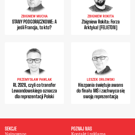
ZBIGNIEW MUCHA
ZBIGNIEW ROKITA
STANY PODGORĄCZKOWE: A
Zbigniew Rokita: Forza
jeśli Francja, to kto?
Arktyka! [FELIETON]
PRZEMYSŁAW PAWLAK
LESZEK ORŁOWSKI
RL 2028, czyli co transfer
Hiszpania świętuje awans
Lewandowskiego oznacza
do finału MŚ i zachwyca się
dla reprezentacji Polski
swoją reprezentacją
SEKCJE
POZNAJ NAS
Najnowsze
Kontakt i reklama