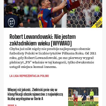
Robert Lewandowski: Nie jestem
zakładnikiem wieku [WYWIAD]
Chyba już nikt nigdy nie przebije najlepszego obecnie
futbolisty Polski w liczbie tytułów Piłkarza Roku. Od 2011
roku, gdy Robert Lewandowski, po raz pierwszy wygrał
plebiscyt „PN” właśnie w tej kategorii, tylko dwukrotnie
ustąpił miejsca komuś innemu.
LA LIGA REPREZENTACJA POLSKI
Więcej niż jakość. Zieliński pnie się w
klasyfikacji obcokrajowców z największą
liczbą występów w Serie A
SERIE A