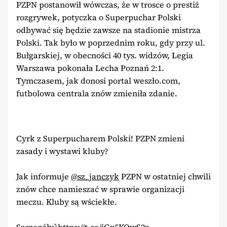
PZPN postanowił wówczas, że w trosce o prestiż
rozgrywek, potyczka o Superpuchar Polski
odbywać się będzie zawsze na stadionie mistrza
Polski. Tak było w poprzednim roku, gdy przy ul.
Bułgarskiej, w obecności 40 tys. widzów, Legia
Warszawa pokonała Lecha Poznań 2:1.
Tymczasem, jak donosi portal weszło.com,
futbolowa centrala znów zmieniła zdanie.
Cyrk z Superpucharem Polski! PZPN zmieni
zasady i wystawi kluby?
Jak informuje
@sz_janczyk
PZPN w ostatniej chwili
znów chce namieszać w sprawie organizacji
meczu. Kluby są wściekłe.
Szczegóły⤵️
https://t.co/jGx5KQwS2z