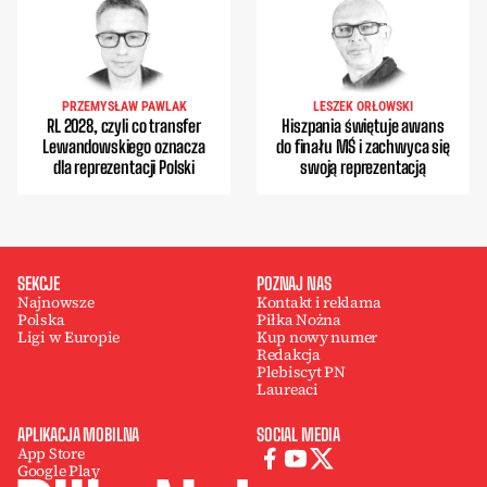
PRZEMYSŁAW PAWLAK
LESZEK ORŁOWSKI
RL 2028, czyli co transfer
Hiszpania świętuje awans
Lewandowskiego oznacza
do finału MŚ i zachwyca się
dla reprezentacji Polski
swoją reprezentacją
SEKCJE
POZNAJ NAS
Najnowsze
Kontakt i reklama
Polska
Piłka Nożna
Ligi w Europie
Kup nowy numer
Redakcja
Plebiscyt PN
Laureaci
APLIKACJA MOBILNA
SOCIAL MEDIA
App Store
Google Play