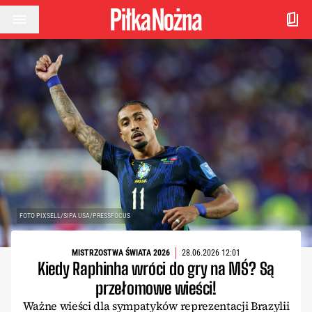
Przejdź do treści
FOTO PIXSELL/SIPA USA/PRESSFOCUS
MISTRZOSTWA ŚWIATA 2026
28.06.2026 12:01
Kiedy Raphinha wróci do gry na MŚ? Są
przełomowe wieści!
Ważne wieści dla sympatyków reprezentacji Brazylii