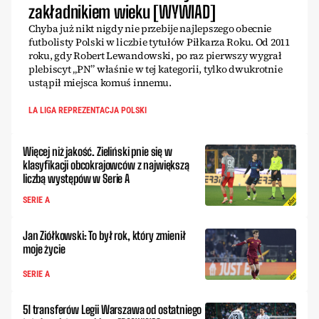
zakładnikiem wieku [WYWIAD]
Chyba już nikt nigdy nie przebije najlepszego obecnie
futbolisty Polski w liczbie tytułów Piłkarza Roku. Od 2011
roku, gdy Robert Lewandowski, po raz pierwszy wygrał
plebiscyt „PN” właśnie w tej kategorii, tylko dwukrotnie
ustąpił miejsca komuś innemu.
LA LIGA REPREZENTACJA POLSKI
Więcej niż jakość. Zieliński pnie się w
klasyfikacji obcokrajowców z największą
liczbą występów w Serie A
SERIE A
Jan Ziółkowski: To był rok, który zmienił
moje życie
SERIE A
51 transferów Legii Warszawa od ostatniego