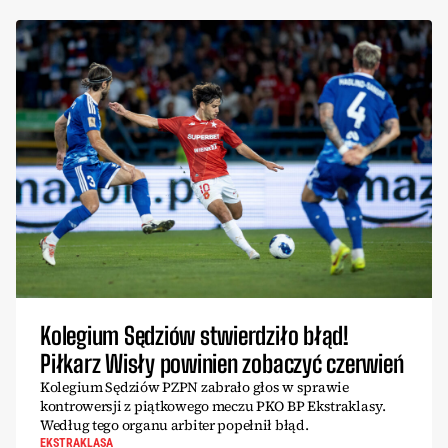
Kolegium Sędziów stwierdziło błąd!
Piłkarz Wisły powinien zobaczyć czerwień
Kolegium Sędziów PZPN zabrało głos w sprawie
kontrowersji z piątkowego meczu PKO BP Ekstraklasy.
Według tego organu arbiter popełnił błąd.
EKSTRAKLASA