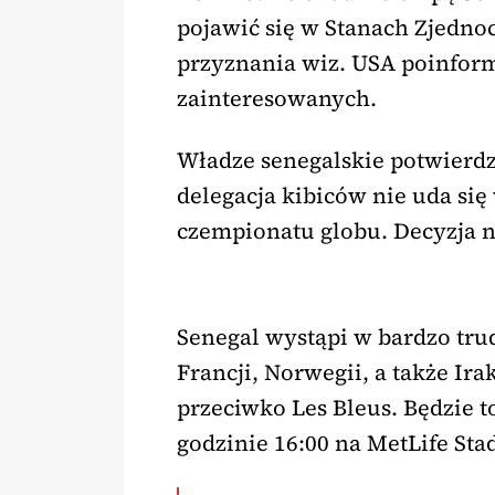
pojawić się w Stanach Zjedn
przyznania wiz. USA poinform
zainteresowanych.
Władze senegalskie potwierdzi
delegacja kibiców nie uda si
czempionatu globu. Decyzja n
Senegal wystąpi w bardzo tru
Francji, Norwegii, a także Ir
przeciwko Les Bleus. Będzie t
godzinie 16:00 na MetLife S