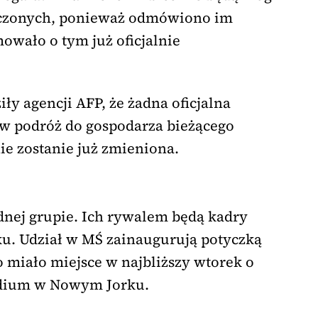
oczonych, ponieważ odmówiono im
owało o tym już oficjalnie
ły agencji AFP, że żadna oficjalna
ę w podróż do gospodarza bieżącego
ie zostanie już zmieniona.
dnej grupie. Ich rywalem będą kadry
aku. Udział w MŚ zainaugurują potyczką
o miało miejsce w najbliższy wtorek o
tadium w Nowym Jorku.