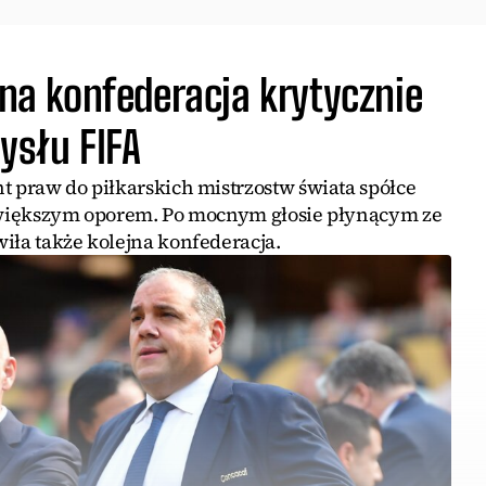
ejna konfederacja krytycznie
ysłu FIFA
t praw do piłkarskich mistrzostw świata spółce
z większym oporem. Po mocnym głosie płynącym ze
iła także kolejna konfederacja.