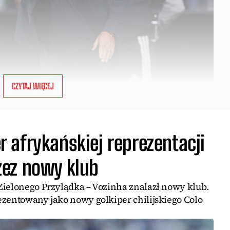
CZYTAJ WIĘCEJ
 afrykańskiej reprezentacji
zez nowy klub
Zielonego Przylądka – Vozinha znalazł nowy klub.
ezentowany jako nowy golkiper chilijskiego Colo