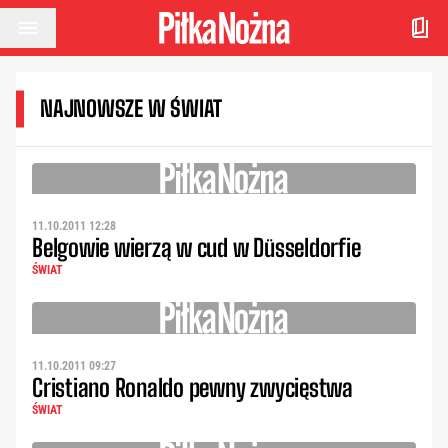
Przejdź do treści
NAJNOWSZE W ŚWIAT
11.10.2011 12:28
Belgowie wierzą w cud w Düsseldorfie
ŚWIAT
11.10.2011 09:27
Cristiano Ronaldo pewny zwycięstwa
ŚWIAT