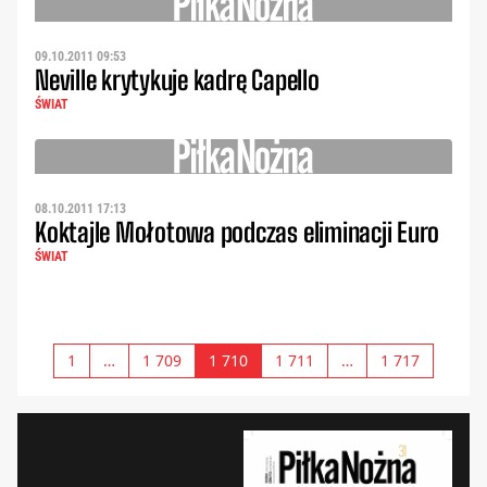
09.10.2011 09:53
Neville krytykuje kadrę Capello
ŚWIAT
08.10.2011 17:13
Koktajle Mołotowa podczas eliminacji Euro
ŚWIAT
1
…
1 709
1 710
1 711
…
1 717