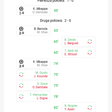
pierwsza połowa
:
1
-
0
K. Mbappe
45'
O. Dembele
1
-
0
druga połowa
:
2
-
0
B. Barcola
53'
M. Olise
2
-
0
B. Zeneli
65'
L. Bergvall
T. Abdi Ali
65'
E. Stroud
K. Mbappe
74'
M. Olise
3
-
0
M. Gusto
75'
J. Kounde
D. Doue
75'
O. Dembele
T. Hernandez
78'
L. Digne
B. Nygren
82'
Y. Ayari