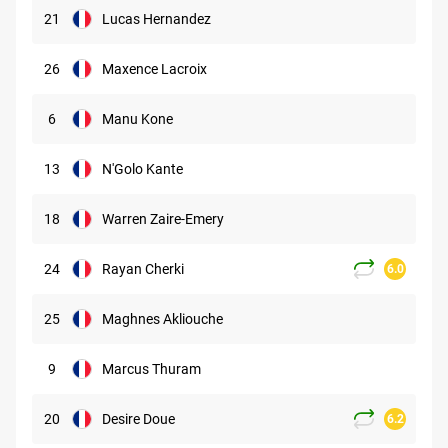
21
Lucas Hernandez
26
Maxence Lacroix
6
Manu Kone
13
N'Golo Kante
18
Warren Zaire-Emery
24
Rayan Cherki
6.0
25
Maghnes Akliouche
9
Marcus Thuram
20
Desire Doue
6.2