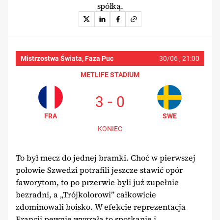
spółką.
Mistrzostwa Świata, Faza Pucharowa
30/06 ,
21:00
METLIFE STADIUM
-
3
0
FRA
SWE
KONIEC
To był mecz do jednej bramki. Choć w pierwszej
połowie Szwedzi potrafili jeszcze stawić opór
faworytom, to po przerwie byli już zupełnie
bezradni, a „Trójkolorowi” całkowicie
zdominowali boisko. W efekcie reprezentacja
Francji pewnie wygrała to spotkanie i