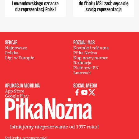
Lewandowskiego oznacza
do finału MŚ i zachwyca się
dla reprezentacji Polski
swoją reprezentacją
SEKCJE
POZNAJ NAS
Najnowsze
Kontakt i reklama
Polska
Piłka Nożna
Ligi w Europie
Kup nowy numer
Redakcja
Plebiscyt PN
Laureaci
APLIKACJA MOBILNA
SOCIAL MEDIA
App Store
Google Play
Istniejemy nieprzerwanie od 1997 roku!
Polityka prywatności