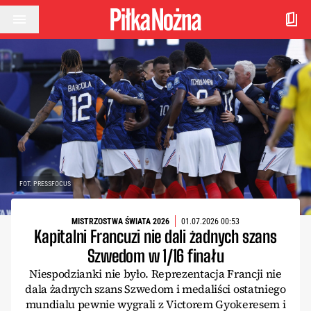
Przejdź do treści
FOT. PRESSFOCUS
MISTRZOSTWA ŚWIATA 2026
01.07.2026 00:53
Kapitalni Francuzi nie dali żadnych szans
Szwedom w 1/16 finału
Niespodzianki nie było. Reprezentacja Francji nie
dala żadnych szans Szwedom i medaliści ostatniego
mundialu pewnie wygrali z Victorem Gyokeresem i