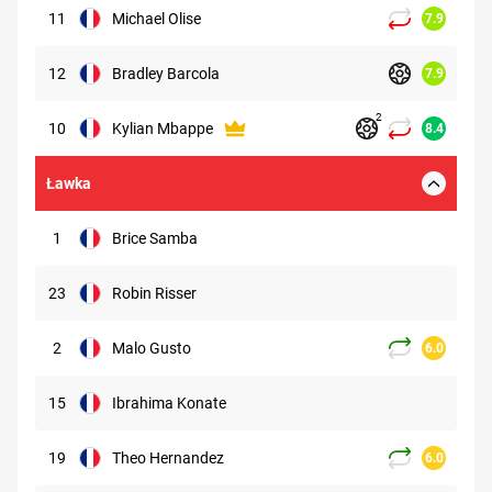
11
Michael Olise
7.9
12
Bradley Barcola
7.9
2
10
Kylian Mbappe
8.4
Ławka
1
Brice Samba
23
Robin Risser
2
Malo Gusto
6.0
15
Ibrahima Konate
19
Theo Hernandez
6.0