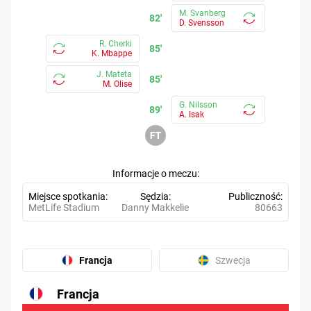
M. Svanberg
82'
D. Svensson
R. Cherki
85'
K. Mbappe
J. Mateta
85'
M. Olise
G. Nilsson
89'
A. Isak
Informacje o meczu
Miejsce spotkania
Sędzia
Publiczność
MetLife Stadium
Danny Makkelie
80663
Francja
Szwecja
Francja
7