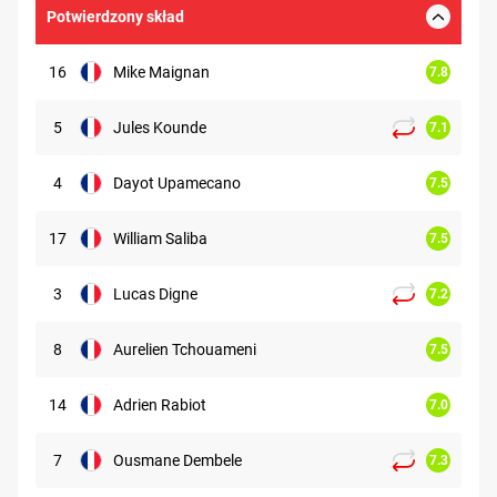
Potwierdzony skład
16
Mike Maignan
7.8
5
Jules Kounde
7.1
4
Dayot Upamecano
7.5
17
William Saliba
7.5
3
Lucas Digne
7.2
8
Aurelien Tchouameni
7.5
14
Adrien Rabiot
7.0
7
Ousmane Dembele
7.3