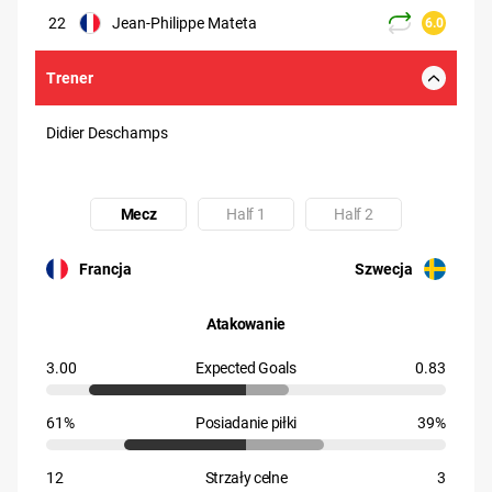
22
Jean-Philippe Mateta
6.0
Trener
Didier Deschamps
Mecz
Half 1
Half 2
Uczestnik: Francja
Uczestnik: Szwecja
Francja
Szwecja
Atakowanie
3.00
Expected Goals
0.83
61%
Posiadanie piłki
39%
12
Strzały celne
3