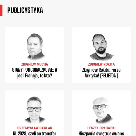
PUBLICYSTYKA
ZBIGNIEW MUCHA
ZBIGNIEW ROKITA
STANY PODGORĄCZKOWE: A
Zbigniew Rokita: Forza
jeśli Francja, to kto?
Arktyka! [FELIETON]
PRZEMYSŁAW PAWLAK
LESZEK ORŁOWSKI
RL 2028, czyli co transfer
Hiszpania świętuje awans