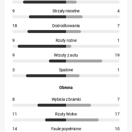
9
Strzały niecelne
4
18
Dośrodkowania
7
9
Rzuty rożne
1
9
Wrzuty z autu
19
3
Spalone
1
Obrona
8
Wybicia z bramki
7
11
Rzuty Wolne
17
14
Faule popełnione
10