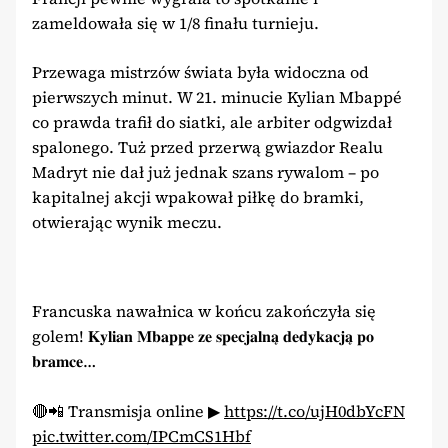
zameldowała się w 1/8 finału turnieju.
Przewaga mistrzów świata była widoczna od
pierwszych minut. W 21. minucie Kylian Mbappé
co prawda trafił do siatki, ale arbiter odgwizdał
spalonego. Tuż przed przerwą gwiazdor Realu
Madryt nie dał już jednak szans rywalom – po
kapitalnej akcji wpakował piłkę do bramki,
otwierając wynik meczu.
Francuska nawałnica w końcu zakończyła się
golem! 𝐊𝐲𝐥𝐢𝐚𝐧 𝐌𝐛𝐚𝐩𝐩𝐞 𝐳𝐞 𝐬𝐩𝐞𝐜𝐣𝐚𝐥𝐧𝐚̨ 𝐝𝐞𝐝𝐲𝐤𝐚𝐜𝐣𝐚̨ 𝐩𝐨
𝐛𝐫𝐚𝐦𝐜𝐞…
🔴📲 Transmisja online ▶
https://t.co/ujH0dbYcFN
pic.twitter.com/IPCmCS1Hbf