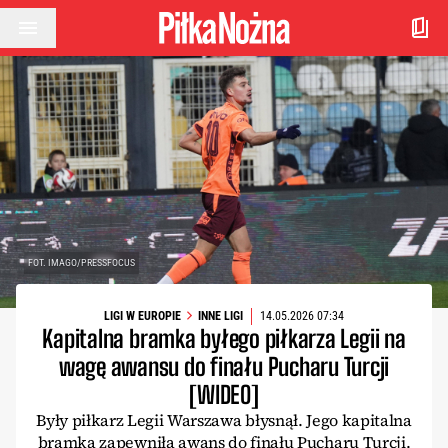
Przejdź do treści
FOT. IMAGO/PRESSFOCUS
LIGI W EUROPIE
INNE LIGI
14.05.2026 07:34
Kapitalna bramka byłego piłkarza Legii na
wagę awansu do finału Pucharu Turcji
[WIDEO]
Były piłkarz Legii Warszawa błysnął. Jego kapitalna
bramka zapewniła awans do finału Pucharu Turcji.