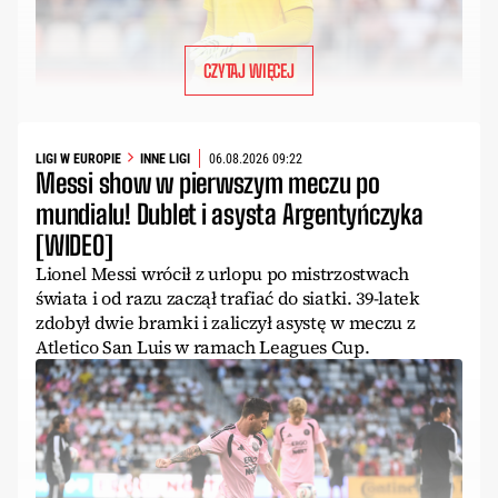
CZYTAJ WIĘCEJ
LIGI W EUROPIE
INNE LIGI
06.08.2026 09:22
Messi show w pierwszym meczu po
mundialu! Dublet i asysta Argentyńczyka
[WIDEO]
Lionel Messi wrócił z urlopu po mistrzostwach
świata i od razu zaczął trafiać do siatki. 39-latek
zdobył dwie bramki i zaliczył asystę w meczu z
Atletico San Luis w ramach Leagues Cup.