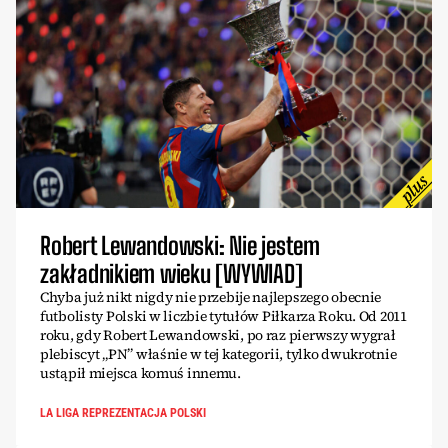
Robert Lewandowski: Nie jestem
zakładnikiem wieku [WYWIAD]
Chyba już nikt nigdy nie przebije najlepszego obecnie
futbolisty Polski w liczbie tytułów Piłkarza Roku. Od 2011
roku, gdy Robert Lewandowski, po raz pierwszy wygrał
plebiscyt „PN” właśnie w tej kategorii, tylko dwukrotnie
ustąpił miejsca komuś innemu.
LA LIGA REPREZENTACJA POLSKI