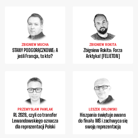
ZBIGNIEW MUCHA
ZBIGNIEW ROKITA
STANY PODGORĄCZKOWE: A
Zbigniew Rokita: Forza
jeśli Francja, to kto?
Arktyka! [FELIETON]
PRZEMYSŁAW PAWLAK
LESZEK ORŁOWSKI
RL 2028, czyli co transfer
Hiszpania świętuje awans
Lewandowskiego oznacza
do finału MŚ i zachwyca się
dla reprezentacji Polski
swoją reprezentacją