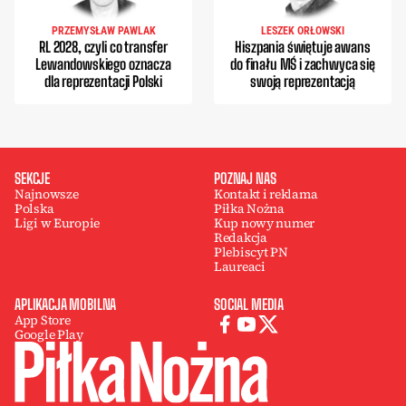
PRZEMYSŁAW PAWLAK
LESZEK ORŁOWSKI
RL 2028, czyli co transfer
Hiszpania świętuje awans
Lewandowskiego oznacza
do finału MŚ i zachwyca się
dla reprezentacji Polski
swoją reprezentacją
SEKCJE
POZNAJ NAS
Najnowsze
Kontakt i reklama
Polska
Piłka Nożna
Ligi w Europie
Kup nowy numer
Redakcja
Plebiscyt PN
Laureaci
APLIKACJA MOBILNA
SOCIAL MEDIA
App Store
Google Play