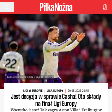
Przejdź do treści
FOTO NEWS IMAGES/SIPA USA/PRESSFOCUS
LIGI W EUROPIE
LIGA EUROPY
20.05.2026 20:45
Jest decyzja w sprawie Casha! Oto składy
na finał Ligi Europy
Wszystko jasne! Tak zagra Aston Villa i Freiburg w