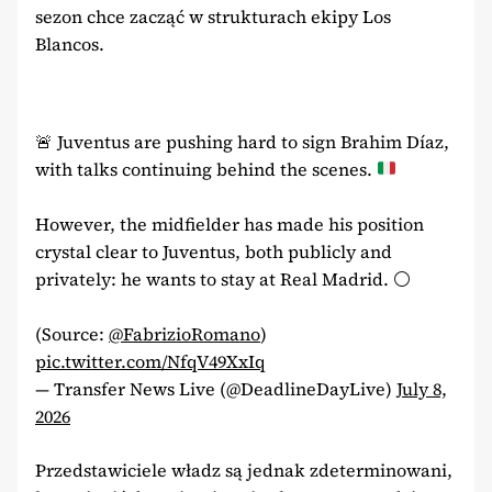
sezon chce zacząć w strukturach ekipy Los
Blancos.
🚨
Juventus are pushing hard to sign Brahim Díaz,
with talks continuing behind the scenes.
However, the midfielder has made his position
crystal clear to Juventus, both publicly and
privately: he wants to stay at Real Madrid. ⚪️
(Source:
@FabrizioRomano
)
pic.twitter.com/NfqV49XxIq
— Transfer News Live (@DeadlineDayLive)
July 8,
2026
Przedstawiciele władz są jednak zdeterminowani,