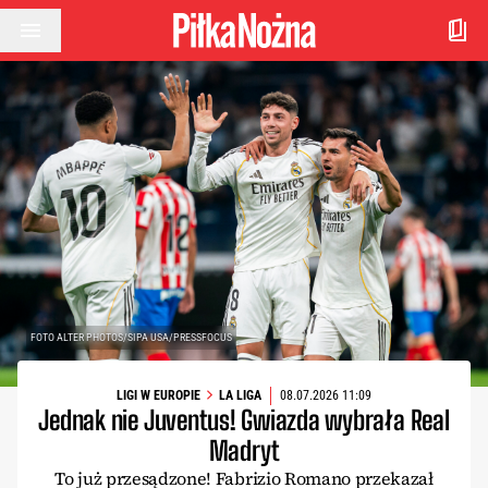
Przejdź do treści
FOTO ALTER PHOTOS/SIPA USA/PRESSFOCUS
LIGI W EUROPIE
LA LIGA
08.07.2026 11:09
Jednak nie Juventus! Gwiazda wybrała Real
Madryt
To już przesądzone! Fabrizio Romano przekazał