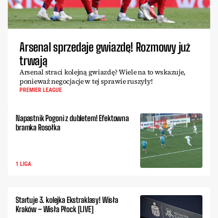
Arsenal sprzedaje gwiazdę! Rozmowy już
trwają
Arsenal straci kolejną gwiazdę? Wiele na to wskazuje,
ponieważ negocjacje w tej sprawie ruszyły!
PREMIER LEAGUE
Napastnik Pogoni z dubletem! Efektowna
bramka Rosołka
1 LIGA
Startuje 3. kolejka Ekstraklasy! Wisła
Kraków – Wisła Płock [LIVE]