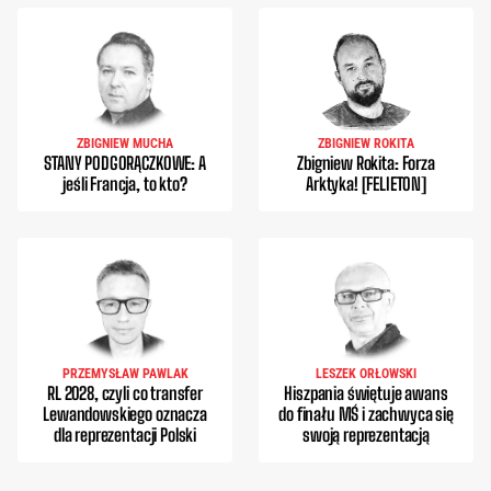
ZBIGNIEW MUCHA
ZBIGNIEW ROKITA
STANY PODGORĄCZKOWE: A
Zbigniew Rokita: Forza
jeśli Francja, to kto?
Arktyka! [FELIETON]
PRZEMYSŁAW PAWLAK
LESZEK ORŁOWSKI
RL 2028, czyli co transfer
Hiszpania świętuje awans
Lewandowskiego oznacza
do finału MŚ i zachwyca się
dla reprezentacji Polski
swoją reprezentacją