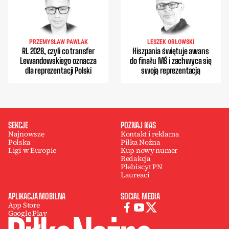
PRZEMYSŁAW PAWLAK
LESZEK ORŁOWSKI
RL 2028, czyli co transfer
Hiszpania świętuje awans
Lewandowskiego oznacza
do finału MŚ i zachwyca się
dla reprezentacji Polski
swoją reprezentacją
SEKCJE
POZNAJ NAS
Najnowsze
Kontakt i reklama
Polska
Piłka Nożna
Ligi w Europie
Kup nowy numer
Redakcja
Plebiscyt PN
Laureaci
APLIKACJA MOBILNA
SOCIAL MEDIA
App Store
Google Play