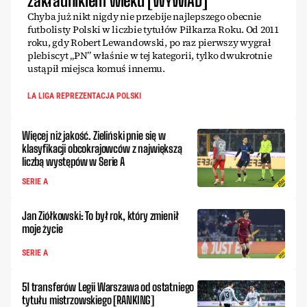
zakładnikiem wieku [WYWIAD]
Chyba już nikt nigdy nie przebije najlepszego obecnie
futbolisty Polski w liczbie tytułów Piłkarza Roku. Od 2011
roku, gdy Robert Lewandowski, po raz pierwszy wygrał
plebiscyt „PN” właśnie w tej kategorii, tylko dwukrotnie
ustąpił miejsca komuś innemu.
LA LIGA REPREZENTACJA POLSKI
Więcej niż jakość. Zieliński pnie się w
klasyfikacji obcokrajowców z największą
liczbą występów w Serie A
SERIE A
Jan Ziółkowski: To był rok, który zmienił
moje życie
SERIE A
51 transferów Legii Warszawa od ostatniego
tytułu mistrzowskiego [RANKING]