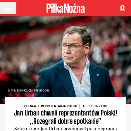
Przejdź do treści
MATEUSZ PORZUCEK PRESSFOCUS
POLSKA
REPREZENTACJA POLSKI
31.05.2026 21:08
Jan Urban chwali reprezentantów Polski!
„Rozegrali dobre spotkanie”
Selekcjoner Jan Urban przemówił po przegranej