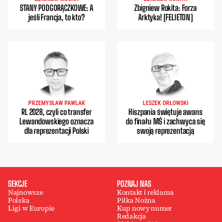
STANY PODGORĄCZKOWE: A
Zbigniew Rokita: Forza
jeśli Francja, to kto?
Arktyka! [FELIETON]
PRZEMYSŁAW PAWLAK
LESZEK ORŁOWSKI
RL 2028, czyli co transfer
Hiszpania świętuje awans
Lewandowskiego oznacza
do finału MŚ i zachwyca się
dla reprezentacji Polski
swoją reprezentacją
SEKCJE
POZNAJ NAS
Najnowsze
Kontakt i reklama
Polska
Piłka Nożna
Ligi w Europie
Kup nowy numer
Redakcja