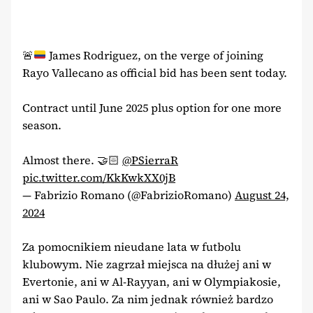
🚨
James Rodriguez, on the verge of joining
Rayo Vallecano as official bid has been sent today.
Contract until June 2025 plus option for one more
season.
Almost there. 🤝🏻
@PSierraR
pic.twitter.com/KkKwkXX0jB
— Fabrizio Romano (@FabrizioRomano)
August 24,
2024
Za pomocnikiem nieudane lata w futbolu
klubowym. Nie zagrzał miejsca na dłużej ani w
Evertonie, ani w Al-Rayyan, ani w Olympiakosie,
ani w Sao Paulo. Za nim jednak również bardzo