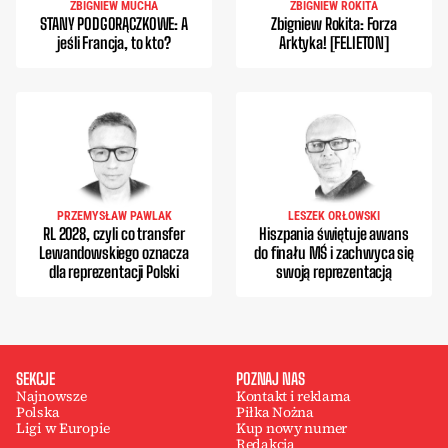
ZBIGNIEW MUCHA
ZBIGNIEW ROKITA
STANY PODGORĄCZKOWE: A
Zbigniew Rokita: Forza
jeśli Francja, to kto?
Arktyka! [FELIETON]
PRZEMYSŁAW PAWLAK
LESZEK ORŁOWSKI
RL 2028, czyli co transfer
Hiszpania świętuje awans
Lewandowskiego oznacza
do finału MŚ i zachwyca się
dla reprezentacji Polski
swoją reprezentacją
SEKCJE
POZNAJ NAS
Najnowsze
Kontakt i reklama
Polska
Piłka Nożna
Ligi w Europie
Kup nowy numer
Redakcja