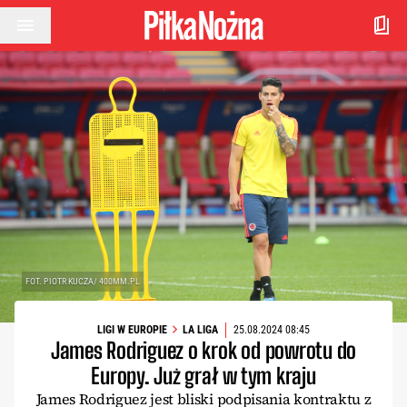
Przejdź do treści
FOT. PIOTR KUCZA/ 400MM.PL
LIGI W EUROPIE
LA LIGA
25.08.2024 08:45
James Rodriguez o krok od powrotu do
Europy. Już grał w tym kraju
James Rodriguez jest bliski podpisania kontraktu z