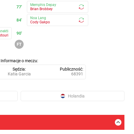
Memphis Depay
77'
Brian Brobbey
Noa Lang
84'
Cody Gakpo
nekti
90'
touri
Informacje o meczu
Sędzia
Publiczność
Katia Garcia
68391
Holandia