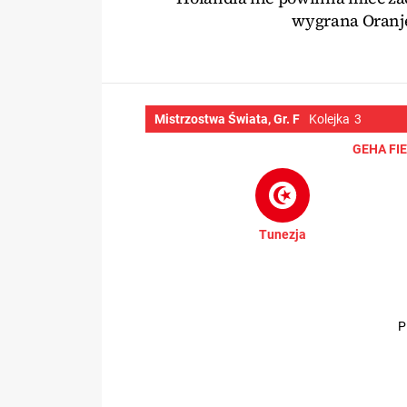
wygrana Oranje
Mistrzostwa Świata, Gr. F
Kolejka
3
GEHA FI
Tunezja