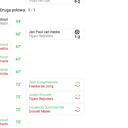
Virgil van Dijk
0
-
2
druga połowa
:
1
-
1
touri
54'
ejbri
Jan Paul van Hecke
62'
Tijjani Reijnders
1
-
3
moud
67'
edira
chouri
67'
imane
uanes
67'
amida
Teun Koopmeiners
72'
Frenkie de Jong
Justin Kluivert
72'
Tijjani Reijnders
Crysencio Summerville
72'
Donyell Malen
aouat
75'
harbi