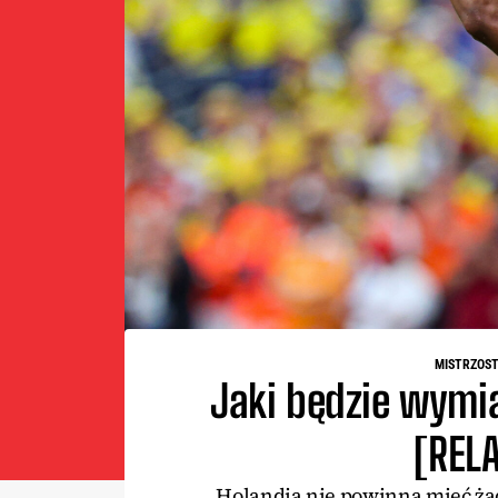
MISTRZOST
Jaki będzie wymia
[REL
Holandia nie powinna mieć ża