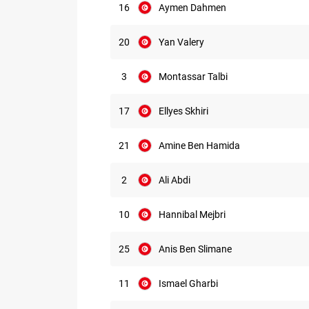
16
Aymen Dahmen
20
Yan Valery
3
Montassar Talbi
17
Ellyes Skhiri
21
Amine Ben Hamida
2
Ali Abdi
10
Hannibal Mejbri
25
Anis Ben Slimane
11
Ismael Gharbi