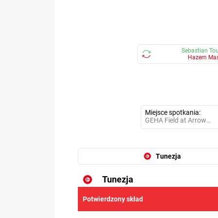
Sebastian Tou
Hazem Mas
Miejsce spotkania
GEHA Field at Arrowhead Stadium
Tunezja
Tunezja
5.91
Potwierdzony skład