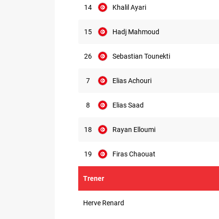
14
Khalil Ayari
15
Hadj Mahmoud
26
Sebastian Tounekti
7
Elias Achouri
8
Elias Saad
18
Rayan Elloumi
19
Firas Chaouat
Trener
Herve Renard