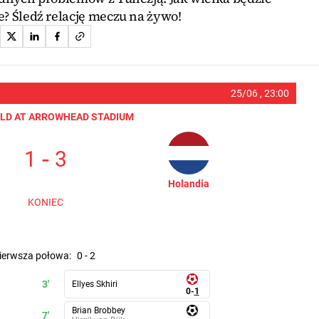
? Śledź relację meczu na żywo!
25/06 ,
23:00
ELD AT ARROWHEAD STADIUM
-
1
3
Holandia
KONIEC
pierwsza połowa
:
0
-
2
3'
Ellyes Skhiri
0
-
1
Brian Brobbey
7'