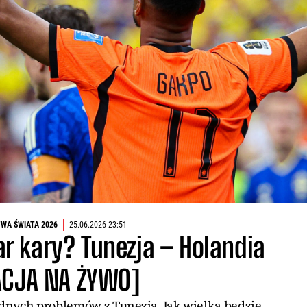
WA ŚWIATA 2026
25.06.2026 23:51
r kary? Tunezja – Holandia
ACJA NA ŻYWO]
dnych problemów z Tunezją. Jak wielka będzie