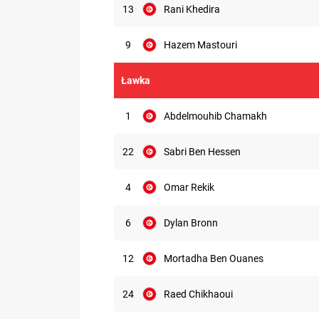
13
Rani Khedira
9
Hazem Mastouri
Ławka
1
Abdelmouhib Chamakh
22
Sabri Ben Hessen
4
Omar Rekik
6
Dylan Bronn
12
Mortadha Ben Ouanes
24
Raed Chikhaoui