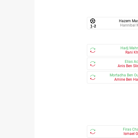
Hazem Mas
Hannibal M
1
-
2
Hadj Mah
Rani Kh
Elias A
Anis Ben Sl
Mortadha Ben O
Amine Ben H
Firas Ch
Ismael G