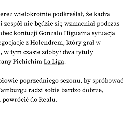
erez wielokrotnie podkreślał, że kadra
i zespół nie będzie się wzmacniał podczas
bec kontuzji Gonzalo Higuaina sytuacja
egocjacje z Holendrem, który grał w
u, w tym czasie zdobył dwa tytuły
brany Pichichim
La Liga
.
połowie poprzedniego sezonu, by spróbować
Hamburgu radzi sobie bardzo dobrze,
u powrócić do Realu.