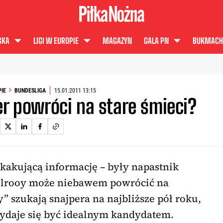
SKA
LIGI W EUROPIE
MAGAZYN
GALA PN
BUKMACH
PIE
BUNDESLIGA
15.01.2011 13:15
er powróci na stare śmieci?
kakującą informację – były napastnik
elrooy może niebawem powrócić na
 szukają snajpera na najbliższe pół roku,
daje się być idealnym kandydatem.