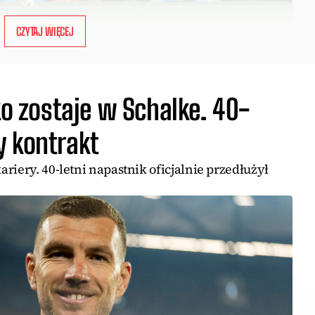
CZYTAJ WIĘCEJ
ko zostaje w Schalke. 40-
y kontrakt
riery. 40-letni napastnik oficjalnie przedłużył