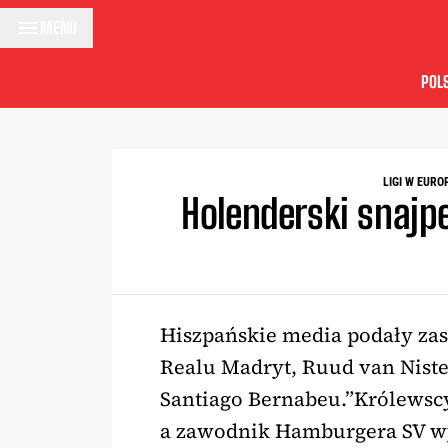
Przejdź do treści
MENU
POL
LIGI W EURO
Holenderski snajp
Hiszpańskie media podały zas
Realu Madryt, Ruud van Nist
Santiago Bernabeu.”Królewscy”
a zawodnik Hamburgera SV wy