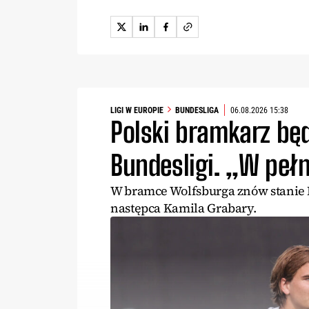
LIGI W EUROPIE
BUNDESLIGA
06.08.2026 15:38
Polski bramkarz będ
Bundesligi. „W pełn
W bramce Wolfsburga znów stanie P
następca Kamila Grabary.