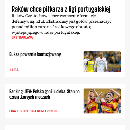
Raków chce piłkarza z ligi portugalskiej
Raków Częstochowa chce wzmocnić formację
defensywną. Klub Ekstraklasy jest gotów przeznaczyć
ponad milion euro na środkowego obrońcę
występującego w lidze portugalskiej.
EKSTRAKLASA
Buksa poważnie kontuzjowany
1 LIGA
Ranking UEFA: Polska goni i ucieka. Stan po
czwartkowych meczach
LIGA EUROPY LIGA KONFERENCJI