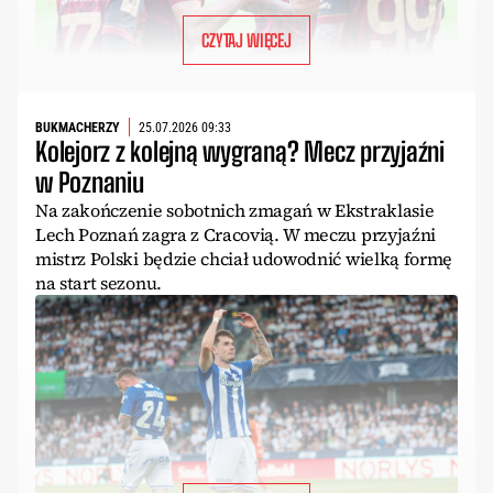
CZYTAJ WIĘCEJ
BUKMACHERZY
25.07.2026 09:33
Kolejorz z kolejną wygraną? Mecz przyjaźni
w Poznaniu
Na zakończenie sobotnich zmagań w Ekstraklasie
Lech Poznań zagra z Cracovią. W meczu przyjaźni
mistrz Polski będzie chciał udowodnić wielką formę
na start sezonu.