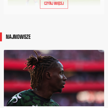
CZYTAJ WIĘCEJ
NAJNOWSZE