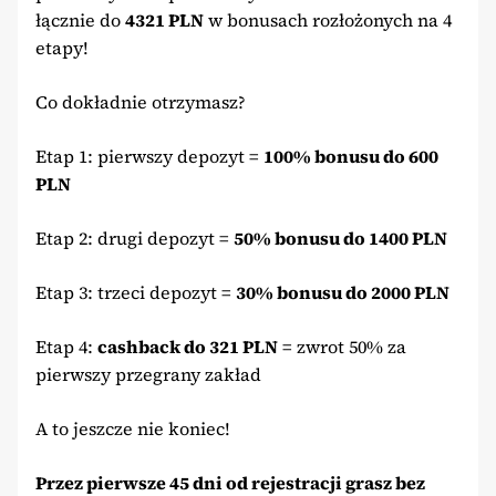
łącznie do
4321 PLN
w bonusach rozłożonych na 4
etapy!
Co dokładnie otrzymasz?
Etap 1: pierwszy depozyt =
100% bonusu do 600
PLN
Etap 2: drugi depozyt =
50% bonusu do 1400 PLN
Etap 3: trzeci depozyt =
30% bonusu do 2000 PLN
Etap 4:
cashback do 321 PLN
= zwrot 50% za
pierwszy przegrany zakład
A to jeszcze nie koniec!
Przez pierwsze 45 dni od rejestracji grasz bez