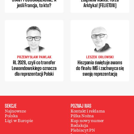
jeśli Francja, to kto?
Arktyka! [FELIETON]
PRZEMYSŁAW PAWLAK
LESZEK ORŁOWSKI
RL 2028, czyli co transfer
Hiszpania świętuje awans
Lewandowskiego oznacza
do finału MŚ i zachwyca się
dla reprezentacji Polski
swoją reprezentacją
SEKCJE
POZNAJ NAS
Najnowsze
Kontakt i reklama
Polska
Piłka Nożna
Ligi w Europie
Kup nowy numer
Redakcja
Plebiscyt PN