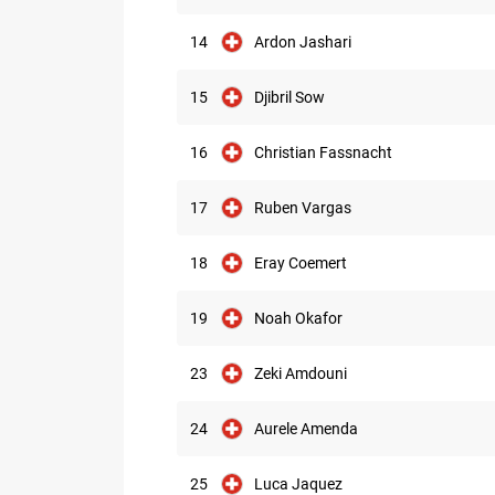
14
Ardon Jashari
15
Djibril Sow
16
Christian Fassnacht
17
Ruben Vargas
18
Eray Coemert
19
Noah Okafor
23
Zeki Amdouni
24
Aurele Amenda
25
Luca Jaquez