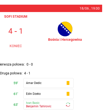
18/06 ,
19:00
SOFI STADIUM
-
4
1
Bośnia i Hercegowina
KONIEC
pierwsza połowa
:
0
-
0
druga połowa
:
4
-
1
59'
Amar Dedic
61'
Edin Dzeko
Ivan Basic
63'
Benjamin Tahirovic