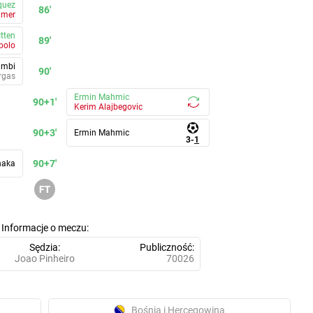
quez
86'
dmer
Itten
89'
bolo
ambi
90'
rgas
Ermin Mahmic
90+1'
Kerim Alajbegovic
90+3'
Ermin Mahmic
3
-
1
90+7'
haka
Informacje o meczu
Sędzia
Publiczność
Joao Pinheiro
70026
Bośnia i Hercegowina