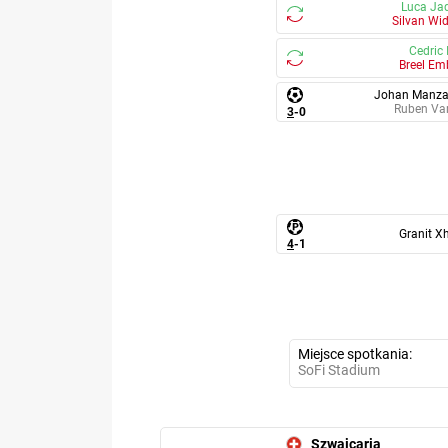
Luca Ja
Silvan Wi
Cedric 
Breel Em
Johan Manz
Ruben Va
3
-
0
Granit X
4
-
1
Miejsce spotkania
SoFi Stadium
Szwajcaria