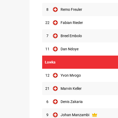
8
Remo Freuler
22
Fabian Rieder
7
Breel Embolo
11
Dan Ndoye
Ławka
12
Yvon Mvogo
21
Marvin Keller
6
Denis Zakaria
9
Johan Manzambi