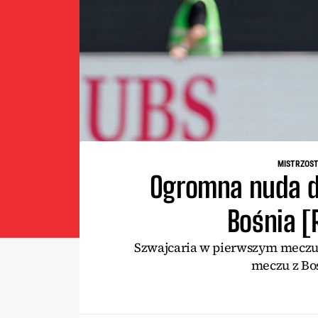
MISTRZOST
Ogromna nuda d
Bośnia [
Szwajcaria w pierwszym meczu za
meczu z Boś