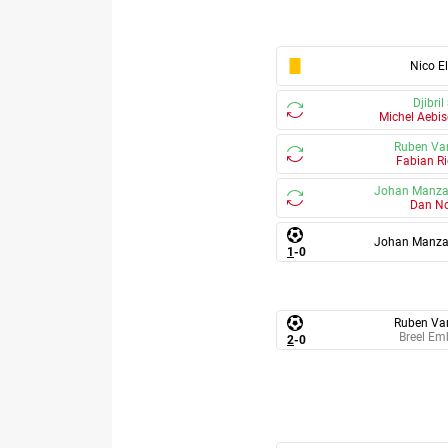
Nico E
Djibri
Michel Aebis
Ruben Va
Fabian Ri
Johan Manz
Dan N
Johan Manz
1
-
0
Ruben Va
Breel Em
2
-
0