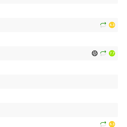
6.3
7.7
6.3