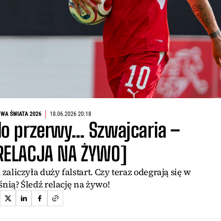
WA ŚWIATA 2026
18.06.2026 20:18
o przerwy… Szwajcaria –
RELACJA NA ŻYWO]
liczyła duży falstart. Czy teraz odegrają się w
nią? Śledź relację na żywo!