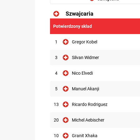
Szwajcaria
6.36
Potwierdzony skład
1
Gregor Kobel
3
Silvan Widmer
4
Nico Elvedi
5
Manuel Akanji
13
Ricardo Rodriguez
20
Michel Aebischer
10
Granit Xhaka