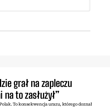
zie grał na zapleczu
i na to zasłużył”
olak. To konsekwencja urazu, którego doznał