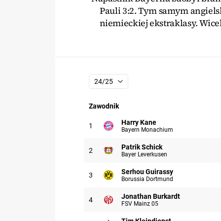
Pauli 3:2. Tym samym angiels
niemieckiej ekstraklasy. Wicel
24/25
Zawodnik
Uczestnik: Harry Kane
Harry Kane
1
Bayern Monachium
Uczestnik: Patrik Schick
Patrik Schick
2
Bayer Leverkusen
Uczestnik: Serhou Guirassy
Serhou Guirassy
3
Borussia Dortmund
Uczestnik: Jonathan Burkardt
Jonathan Burkardt
4
FSV Mainz 05
Uczestnik: Tim Kleindienst