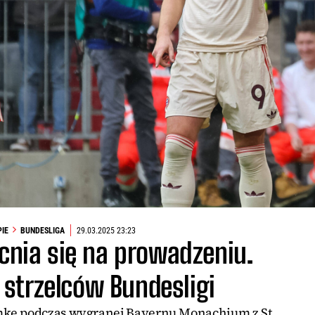
PIE
BUNDESLIGA
29.03.2025 23:23
cnia się na prowadzeniu.
 strzelców Bundesligi
mkę podczas wygranej Bayernu Monachium z St.