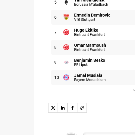
Tim Kleindienst
5
Borussia M'gladbach
Uczestnik: Ermedin Demirovic
Ermedin Demirovic
6
VfB Stuttgart
Uczestnik: Hugo Ekitike
Hugo Ekitike
7
Eintracht Frankfurt
Uczestnik: Omar Marmoush
Omar Marmoush
8
Eintracht Frankfurt
Uczestnik: Benjamin Sesko
Benjamin Sesko
9
RB Lipsk
Uczestnik: Jamal Musiala
Jamal Musiala
10
Bayern Monachium