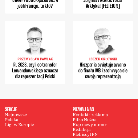
jeśli Francja, to kto?
Arktyka! [FELIETON]
PRZEMYSŁAW PAWLAK
LESZEK ORŁOWSKI
RL 2028, czyli co transfer
Hiszpania świętuje awans
Lewandowskiego oznacza
do finału MŚ i zachwyca się
dla reprezentacji Polski
swoją reprezentacją
SEKCJE
POZNAJ NAS
Najnowsze
Kontakt i reklama
Polska
Piłka Nożna
Ligi w Europie
Kup nowy numer
Redakcja
Plebiscyt PN