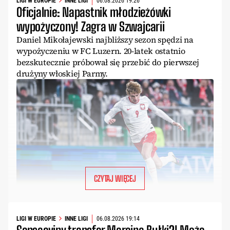
LIGI W EUROPIE
INNE LIGI
06.08.2026 19:26
Oficjalnie: Napastnik młodzieżówki
wypożyczony! Zagra w Szwajcarii
Daniel Mikołajewski najbliższy sezon spędzi na
wypożyczeniu w FC Luzern. 20-latek ostatnio
bezskutecznie próbował się przebić do pierwszej
drużyny włoskiej Parmy.
CZYTAJ WIĘCEJ
LIGI W EUROPIE
INNE LIGI
06.08.2026 19:14