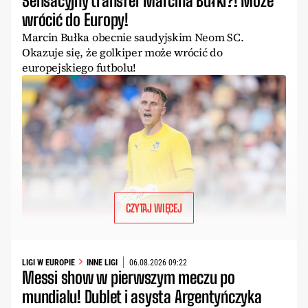
Sensacyjny transfer Marcina Bułki?! Może
wrócić do Europy!
Marcin Bułka obecnie saudyjskim Neom SC.
Okazuje się, że golkiper może wrócić do
europejskiego futbolu!
CZYTAJ WIĘCEJ
LIGI W EUROPIE
INNE LIGI
06.08.2026 09:22
Messi show w pierwszym meczu po
mundialu! Dublet i asysta Argentyńczyka