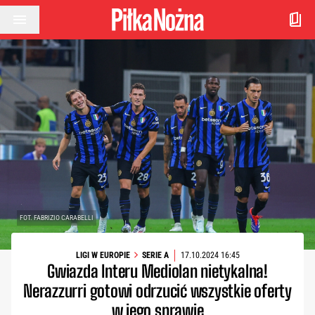
Przejdź do treści
FOT. FABRIZIO CARABELLI
LIGI W EUROPIE
SERIE A
17.10.2024 16:45
Gwiazda Interu Mediolan nietykalna!
Nerazzurri gotowi odrzucić wszystkie oferty
w jego sprawie