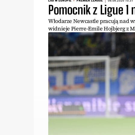
LIGI W EUROPIE
PREMIER LEAGUE
08.08.2026 10:31
Pomocnik z Ligue 1 
Włodarze Newcastle pracują nad wz
widnieje Pierre-Emile Hojbjerg z Ma