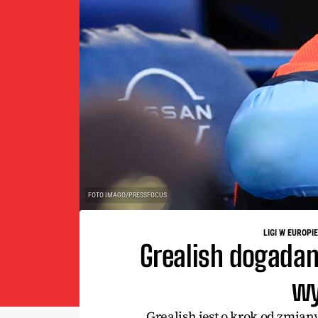
FOTO IMAGO/PRESSFOCUS
LIGI W EUROPIE
Grealish dogada
wy
Grealish jest o krok od zmia