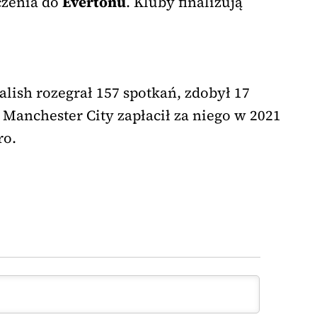
czenia do
Evertonu
. Kluby finalizują
lish rozegrał 157 spotkań, zdobył 17
 Manchester City zapłacił za niego w 2021
ro.