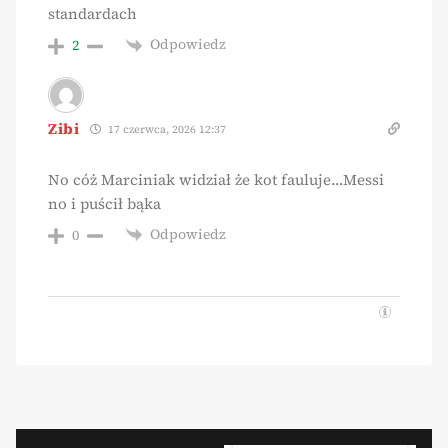
standardach
Odpowiedz
2
Zibi
17 czerwca, 2026 12:37
No cóż Marciniak widział że kot fauluje…Messi
no i puścił bąka
Odpowiedz
0