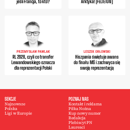
jeśli Francja, to kto?
Arktyka! [FELIETON]
PRZEMYSŁAW PAWLAK
LESZEK ORŁOWSKI
RL 2028, czyli co transfer
Hiszpania świętuje awans
Lewandowskiego oznacza
do finału MŚ i zachwyca się
dla reprezentacji Polski
swoją reprezentacją
SEKCJE
POZNAJ NAS
Najnowsze
Kontakt i reklama
Polska
Piłka Nożna
Ligi w Europie
Kup nowy numer
Redakcja
Plebiscyt PN
Laureaci