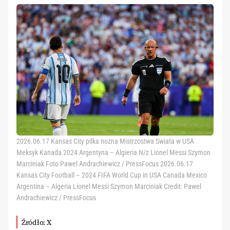
2026.06.17 Kansas City pilka nozna Mistrzostwa Swiata w USA
Meksyk Kanada 2024 Argentyna – Algieria N/z Lionel Messi Szymon
Marciniak Foto Pawel Andrachiewicz / PressFocus 2026.06.17
Kansas City Football – 2024 FIFA World Cup in USA Canada Mexico
Argentina – Algeria Lionel Messi Szymon Marciniak Credit: Pawel
Andrachiewicz / PressFocus
Źródło: X