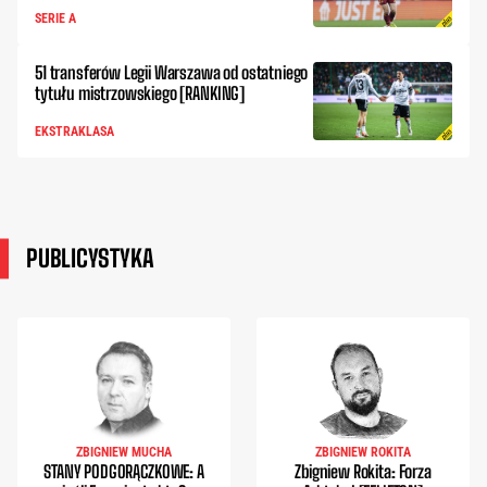
SERIE A
51 transferów Legii Warszawa od ostatniego
tytułu mistrzowskiego [RANKING]
EKSTRAKLASA
PUBLICYSTYKA
ZBIGNIEW MUCHA
ZBIGNIEW ROKITA
STANY PODGORĄCZKOWE: A
Zbigniew Rokita: Forza