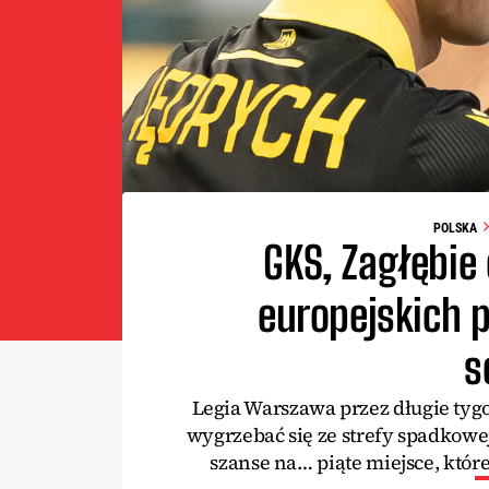
POLSKA
GKS, Zagłębie 
europejskich 
s
Legia Warszawa przez długie tygo
wygrzebać się ze strefy spadkowej
szanse na… piąte miejsce, któr