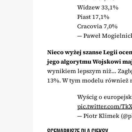
Widzew 33,1%
Piast 17,1%
Cracovia 7,0%
— Paweł Mogielnic
Nieco wyżej szanse Legii ocen
jego algorytmu Wojskowi ma
wynikiem lepszym niż… Zagłęb
13%. W tym modelu również n
Wyścig o europejsk
pic.twitter.com/T
— Piotr Klimek (@
SCENARIUSZE DLA GIEKSY