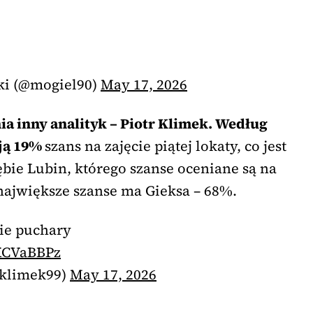
ki (@mogiel90)
May 17, 2026
ia inny analityk – Piotr Klimek. Według
ją 19%
szans na zajęcie piątej lokaty, co jest
ie Lubin, którego szanse oceniane są na
ajwiększe szanse ma Gieksa – 68%.
ie puchary
kXCVaBBPz
pklimek99)
May 17, 2026