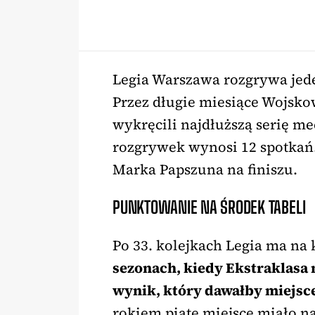
Legia Warszawa rozgrywa jede
Przez długie miesiące Wojskow
wykręcili najdłuższą serię m
rozgrywek wynosi 12 spotkań.
Marka Papszuna na finiszu.
PUNKTOWANIE NA ŚRODEK TABELI
Po 33. kolejkach Legia ma na
sezonach, kiedy Ekstraklasa 
wynik, który dawałby miejsce
rokiem piąte miejsce miało na