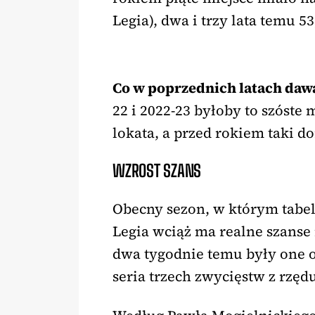
Legia), dwa i trzy lata temu 53
Co w poprzednich latach daw
22 i 2022-23 byłoby to szóste 
lokata, a przed rokiem taki d
WZROST SZANS
Obecny sezon, w którym tabela
Legia wciąż ma realne szanse
dwa tygodnie temu były one 
seria trzech zwycięstw z rzęd