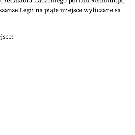
 redaktora naczelnego portalu 90minut.pl,
zanse Legii na piąte miejsce wyliczane są
jsce: