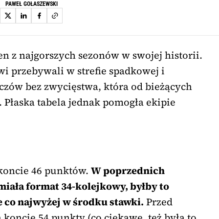
PAWEŁ GOŁASZEWSKI
n z najgorszych sezonów w swojej historii.
i przebywali w strefie spadkowej i
eczów bez zwycięstwa, która od bieżących
 Płaska tabela jednak pomogła ekipie
 koncie 46 punktów.
W poprzednich
miała format 34-kolejkowy, byłby to
 co najwyżej w środku stawki.
Przed
 koncie 54 punkty (co ciekawe, też była to