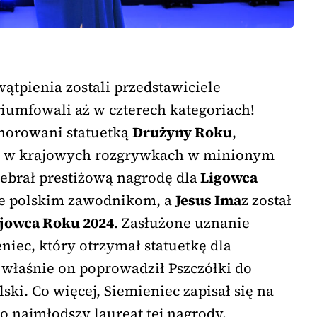
wątpienia zostali przedstawiciele
triumfowali aż w czterech kategoriach!
onorowani statuetką
Drużyny Roku
,
ję w krajowych rozgrywkach w minionym
ebrał prestiżową nagrodę dla
Ligowca
ie polskim zawodnikom, a
Jesus Ima
z został
jowca Roku 2024
. Zasłużone uznanie
iec, który otrzymał statuetkę dla
 właśnie on poprowadził Pszczółki do
ski. Co więcej, Siemieniec zapisał się na
ko najmłodszy laureat tej nagrody.