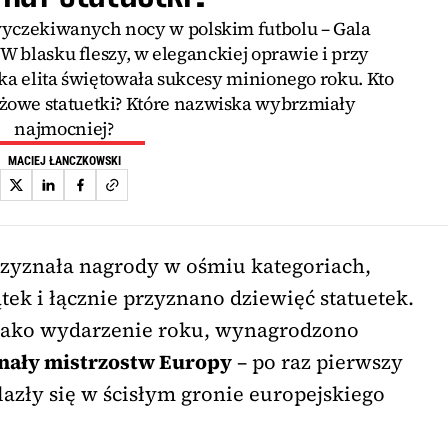
wyczekiwanych nocy w polskim futbolu – Gala
W blasku fleszy, w eleganckiej oprawie i przy
 elita świętowała sukcesy minionego roku. Kto
iżowe statuetki? Które nazwiska wybrzmiały
najmocniej?
MACIEJ ŁANCZKOWSKI
rzyznała nagrody w ośmiu kategoriach,
tek i łącznie przyznano dziewięć statuetek.
jako wydarzenie roku, wynagrodzono
inały mistrzostw Europy
– po raz pierwszy
lazły się w ścisłym gronie europejskiego