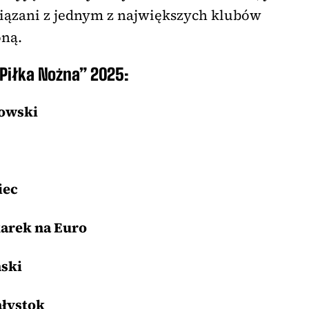
wiązani z jednym z największych klubów
oną.
„Piłka Nożna” 2025:
owski
iec
arek na Euro
ski
ałystok