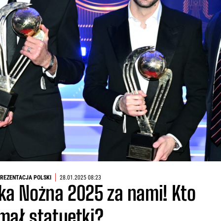
REZENTACJA POLSKI
28.01.2025 08:23
łka Nożna 2025 za nami! Kto
mał statuetki?