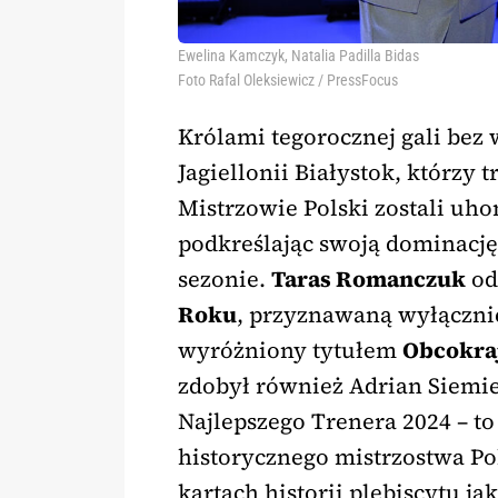
Ewelina Kamczyk, Natalia Padilla Bidas
Foto Rafal Oleksiewicz / PressFocus
Królami tegorocznej gali bez 
Jagiellonii Białystok, którzy 
Mistrzowie Polski zostali uh
podkreślając swoją dominac
sezonie.
Taras Romanczuk
od
Roku
, przyznawaną wyłączn
wyróżniony tytułem
Obcokra
zdobył również Adrian Siemien
Najlepszego Trenera 2024 – to
historycznego mistrzostwa Pol
kartach historii plebiscytu ja