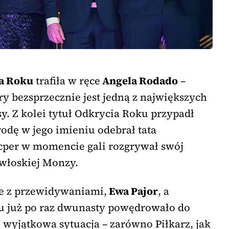
a Roku
trafiła w ręce
Angela Rodado
–
y bezsprzecznie jest jedną z największych
y. Z kolei tytuł Odkrycia Roku przypadł
rodę w jego imieniu odebrał tata
per w momencie gali rozgrywał swój
włoskiej Monzy.
ie z przewidywaniami,
Ewa Pajor
, a
ku już po raz dwunasty powędrowało do
o wyjątkowa sytuacja – zarówno Piłkarz, jak