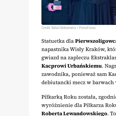
Credit: Rafal Oleksiewicz / PressFocus
Statuetka dla
Pierwszoligowc
napastnika Wisły Kraków, któr
gwiazd na zapleczu Ekstraklas
Kacprowi Urbańskiemu
. Nag
zawodnika, ponieważ sam Kac
debiutancki mecz w barwach 
Piłkarką Roku została, zgodn
wyróżnienie dla Piłkarza Ro
Roberta Lewandowskiego
. T