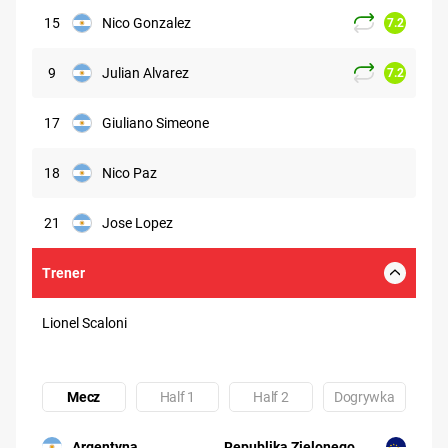
15
Nico Gonzalez
7.2
9
Julian Alvarez
7.2
17
Giuliano Simeone
18
Nico Paz
21
Jose Lopez
Trener
Lionel Scaloni
Mecz
Half 1
Half 2
Dogrywka
Uczestnik: Argentyna
Uczestnik: Republika Zielonego Pr
Argentyna
Republika Zielonego Przylądka