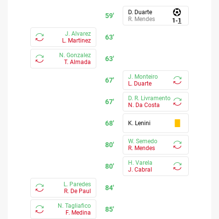
D. Duarte
59'
R. Mendes
1
-
1
J. Alvarez
63'
L. Martinez
N. Gonzalez
63'
T. Almada
J. Monteiro
67'
L. Duarte
D. R. Livramento
67'
N. Da Costa
68'
K. Lenini
W. Semedo
80'
R. Mendes
H. Varela
80'
J. Cabral
L. Paredes
84'
R. De Paul
N. Tagliafico
85'
F. Medina