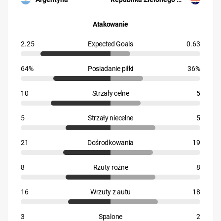
Atakowanie
2.25
Expected Goals
0.63
64%
Posiadanie piłki
36%
10
Strzały celne
5
5
Strzały niecelne
5
21
Dośrodkowania
19
8
Rzuty rożne
8
16
Wrzuty z autu
18
3
Spalone
2