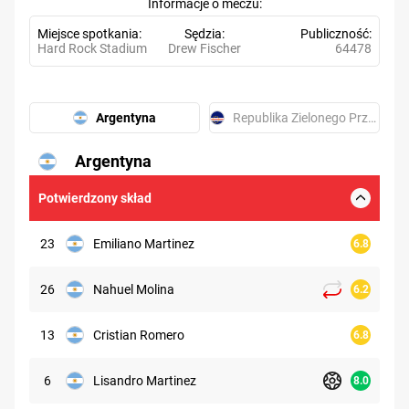
Informacje o meczu
Miejsce spotkania
Sędzia
Publiczność
Hard Rock Stadium
Drew Fischer
64478
Argentyna
Republika Zielonego Przylądka
Argentyna
6.45
Potwierdzony skład
23
Emiliano Martinez
6.8
26
Nahuel Molina
6.2
13
Cristian Romero
6.8
6
Lisandro Martinez
8.0