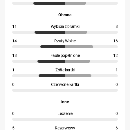
Obrona
11
Wybicia z bramki
8
14
Rzuty Wolne
16
13
Faule popełnione
12
1
Żółte kartki
1
0
Czerwone kartki
0
Inne
0
Leczenie
0
5
Rezerwowy
6