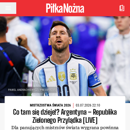
Przejdź do treści
PAWEL ANDRACHIEWICZ / PRESSFOCUS
MISTRZOSTWA ŚWIATA 2026
03.07.2026 22:10
Co tam się dzieje!? Argentyna – Republika
Zielonego Przylądka [LIVE]
Dla panujących mistrzów świata wygrana powinna