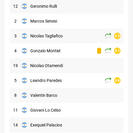
12
Geronimo Rulli
2
Marcos Senesi
3
Nicolas Tagliafico
6.5
4
Gonzalo Montiel
6.1
19
Nicolas Otamendi
5
Leandro Paredes
6.6
8
Valentin Barco
11
Giovani Lo Celso
14
Exequiel Palacios