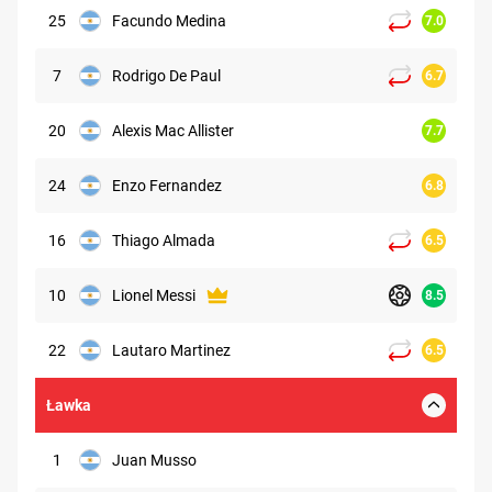
25
Facundo Medina
7.0
7
Rodrigo De Paul
6.7
20
Alexis Mac Allister
7.7
24
Enzo Fernandez
6.8
16
Thiago Almada
6.5
10
Lionel Messi
8.5
22
Lautaro Martinez
6.5
Ławka
1
Juan Musso