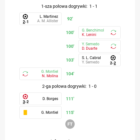
1-sza połowa dogrywki
:
1
-
1
L. Martinez
92'
A. M. Allister
2
-
1
G. Benchimol
100'
K. Lenini
Y. Semedo
100'
D. Duarte
S. L. Cabral
103'
Y. Semedo
2
-
2
G. Montiel
104'
N. Molina
2-ga połowa dogrywki
:
1
-
0
111'
D. Borges
3
-
2
115'
G. Montiel