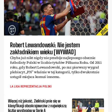
Robert Lewandowski: Nie jestem
zakładnikiem wieku [WYWIAD]
Chyba już nikt nigdy nie przebije najlepszego obecnie
futbolisty Polski w liczbie tytułów Piłkarza Roku. Od 2011
roku, gdy Robert Lewandowski, po raz pierwszy wygrał
plebiscyt „PN” właśnie w tej kategorii, tylko dwukrotnie
ustąpił miejsca komuś innemu.
LA LIGA REPREZENTACJA POLSKI
Więcej niż jakość. Zieliński pnie się w
klasyfikacji obcokrajowców z największą
liczbą występów w Serie A