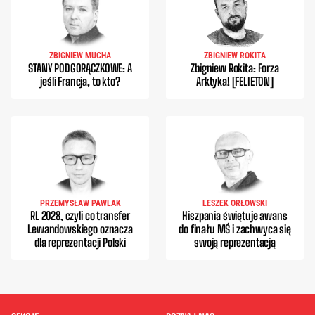
ZBIGNIEW MUCHA
ZBIGNIEW ROKITA
STANY PODGORĄCZKOWE: A
Zbigniew Rokita: Forza
jeśli Francja, to kto?
Arktyka! [FELIETON]
PRZEMYSŁAW PAWLAK
LESZEK ORŁOWSKI
RL 2028, czyli co transfer
Hiszpania świętuje awans
Lewandowskiego oznacza
do finału MŚ i zachwyca się
dla reprezentacji Polski
swoją reprezentacją