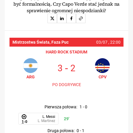
być formalnością. Czy Capo Verde stać jednak na
sprawienie ogromnej niespodzianki?
Mistrzostwa Świata, Faza Pucharowa
03/07 ,
22:00
HARD ROCK STADIUM
-
3
2
ARG
CPV
PO DOGRYWCE
pierwsza połowa
:
1
-
0
L. Messi
29'
L. Martinez
1
-
0
druga połowa
:
0
-
1