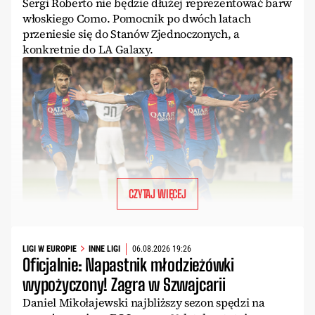
Sergi Roberto nie będzie dłużej reprezentować barw
włoskiego Como. Pomocnik po dwóch latach
przeniesie się do Stanów Zjednoczonych, a
konkretnie do LA Galaxy.
CZYTAJ WIĘCEJ
LIGI W EUROPIE
INNE LIGI
06.08.2026 19:26
Oficjalnie: Napastnik młodzieżówki
wypożyczony! Zagra w Szwajcarii
Daniel Mikołajewski najbliższy sezon spędzi na