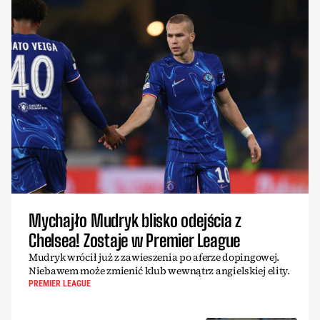
Mychajło Mudryk blisko odejścia z
Chelsea! Zostaje w Premier League
Mudryk wrócił już z zawieszenia po aferze dopingowej.
Niebawem może zmienić klub wewnątrz angielskiej elity.
PREMIER LEAGUE