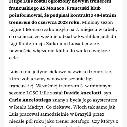
Filipe Luis został ogłoszony nowym trenerem
francuskiego AS Monaco. Francuski klub
poinformował, że podpisał kontrakt z 40-letnim
trenerem do czerwca 2028 roku.
Miniony sezon
Ligue 1 Monaco zakończyło na 7. miejscu w tabeli,
co oznacza, że weźmie udział w kwalifikacjach do
Ligi Konferencji. Zadaniem Luisa będzie z
pewnością włączenie klubu do walki o większe
cele.
Luis to nie jedyne ciekawe nazwisko trenerskie,
które zobaczymy w nowym sezonie ligi
francuskiej. Wcześniej trenerem 3. w minionym
sezonie LOSC Lille został
Davide Ancelotti
, syn
Carlo Ancelottiego
znany z bycia jego asystentem
w Realu Madryt. Co ciekawe, Włoch tak samo jak
Luis pracował samodzielnie w Brazylii przez
niecałe pół roku jako trener Botafogo. Czy któryś z