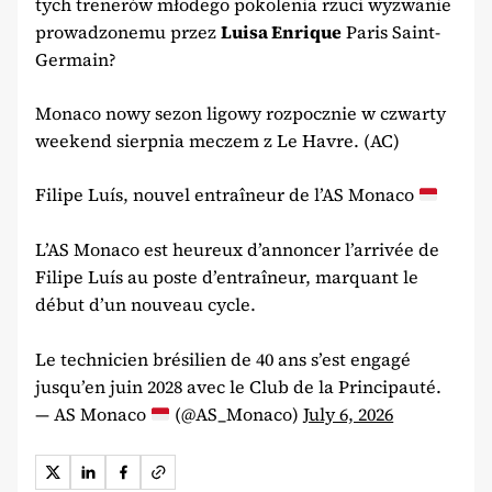
tych trenerów młodego pokolenia rzuci wyzwanie
prowadzonemu przez
Luisa Enrique
Paris Saint-
Germain?
Monaco nowy sezon ligowy rozpocznie w czwarty
weekend sierpnia meczem z Le Havre. (AC)
Filipe Luís, nouvel entraîneur de l’AS Monaco
L’AS Monaco est heureux d’annoncer l’arrivée de
Filipe Luís au poste d’entraîneur, marquant le
début d’un nouveau cycle.
Le technicien brésilien de 40 ans s’est engagé
jusqu’en juin 2028 avec le Club de la Principauté.
— AS Monaco
(@AS_Monaco)
July 6, 2026