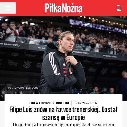
Przejdź do treści
FOT. IMAGO/PRESSFOCUS
LIGI W EUROPIE
INNE LIGI
06.07.2026 15:32
Filipe Luis znów na ławce trenerskiej. Dostał
szansę w Europie
Do jednej z topowych lig europejskich ze startem