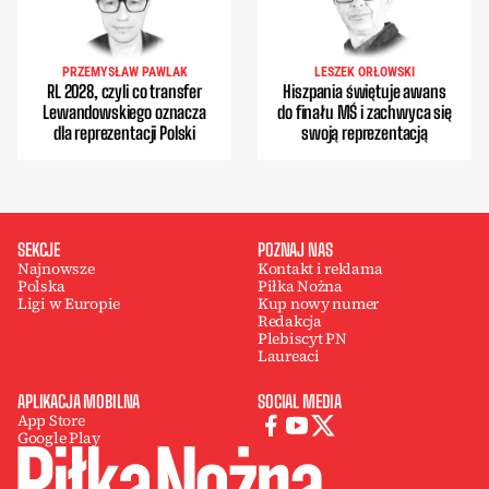
PRZEMYSŁAW PAWLAK
LESZEK ORŁOWSKI
RL 2028, czyli co transfer
Hiszpania świętuje awans
Lewandowskiego oznacza
do finału MŚ i zachwyca się
dla reprezentacji Polski
swoją reprezentacją
SEKCJE
POZNAJ NAS
Najnowsze
Kontakt i reklama
Polska
Piłka Nożna
Ligi w Europie
Kup nowy numer
Redakcja
Plebiscyt PN
Laureaci
APLIKACJA MOBILNA
SOCIAL MEDIA
App Store
Google Play