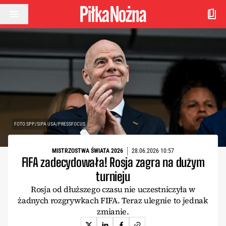
Przejdź do treści
FOTO SPP/SIPA USA/PRESSFOCUS
MISTRZOSTWA ŚWIATA 2026
28.06.2026 10:57
FIFA zadecydowała! Rosja zagra na dużym
turnieju
Rosja od dłuższego czasu nie uczestniczyła w
żadnych rozgrywkach FIFA. Teraz ulegnie to jednak
zmianie.