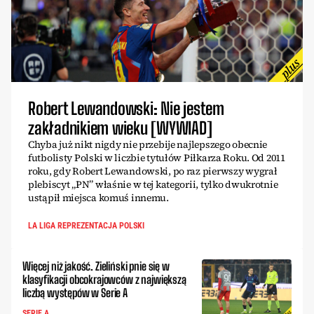
Robert Lewandowski: Nie jestem
zakładnikiem wieku [WYWIAD]
Chyba już nikt nigdy nie przebije najlepszego obecnie
futbolisty Polski w liczbie tytułów Piłkarza Roku. Od 2011
roku, gdy Robert Lewandowski, po raz pierwszy wygrał
plebiscyt „PN” właśnie w tej kategorii, tylko dwukrotnie
ustąpił miejsca komuś innemu.
LA LIGA REPREZENTACJA POLSKI
Więcej niż jakość. Zieliński pnie się w
klasyfikacji obcokrajowców z największą
liczbą występów w Serie A
SERIE A