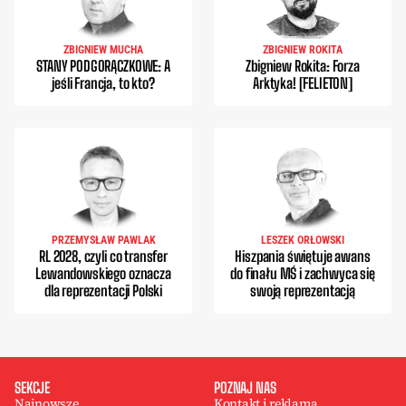
ZBIGNIEW MUCHA
ZBIGNIEW ROKITA
STANY PODGORĄCZKOWE: A
Zbigniew Rokita: Forza
jeśli Francja, to kto?
Arktyka! [FELIETON]
PRZEMYSŁAW PAWLAK
LESZEK ORŁOWSKI
RL 2028, czyli co transfer
Hiszpania świętuje awans
Lewandowskiego oznacza
do finału MŚ i zachwyca się
dla reprezentacji Polski
swoją reprezentacją
SEKCJE
POZNAJ NAS
Najnowsze
Kontakt i reklama