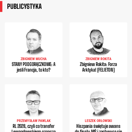
PUBLICYSTYKA
ZBIGNIEW MUCHA
ZBIGNIEW ROKITA
STANY PODGORĄCZKOWE: A
Zbigniew Rokita: Forza
jeśli Francja, to kto?
Arktyka! [FELIETON]
PRZEMYSŁAW PAWLAK
LESZEK ORŁOWSKI
RL 2028, czyli co transfer
Hiszpania świętuje awans
Lewandowskiego oznacza
do finału MŚ i zachwyca się