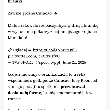
bramki
.
Zawsze groźne Curacao! 🔥
Mało brakowało i zobaczylibyśmy drugą bramkę
w wykonaniu piłkarzy z najmniejszego kraju na
Mundialu!
🔴 Oglądaj ➡️
https://t.co/lgNmYrDvlO
pic.twitter.com/jc9XNw1fvU
— TVP SPORT (@sport_tvppl)
June 21, 2026
Jak już mówimy o bramkarzach, to trzeba
wspomnieć o golkiperze Curacao. Eloy Room od
samego początku spotkania
prezentował
doskonałą formę
, broniąc momentami jak w
transie.