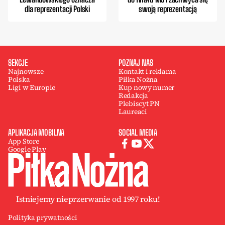
dla reprezentacji Polski
swoją reprezentacją
SEKCJE
POZNAJ NAS
Najnowsze
Kontakt i reklama
Polska
Piłka Nożna
Ligi w Europie
Kup nowy numer
Redakcja
Plebiscyt PN
Laureaci
APLIKACJA MOBILNA
SOCIAL MEDIA
App Store
Google Play
Istniejemy nieprzerwanie od 1997 roku!
Polityka prywatności