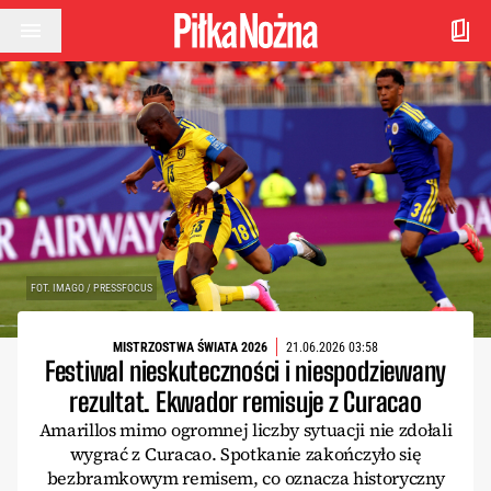
Przejdź do treści
FOT. IMAGO / PRESSFOCUS
MISTRZOSTWA ŚWIATA 2026
21.06.2026 03:58
Festiwal nieskuteczności i niespodziewany
rezultat. Ekwador remisuje z Curacao
Amarillos mimo ogromnej liczby sytuacji nie zdołali
wygrać z Curacao. Spotkanie zakończyło się
bezbramkowym remisem, co oznacza historyczny