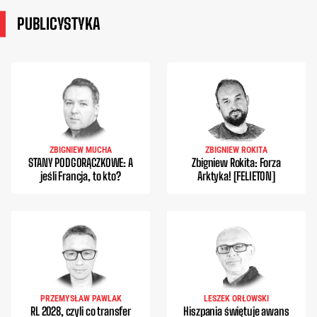
PUBLICYSTYKA
ZBIGNIEW MUCHA
ZBIGNIEW ROKITA
STANY PODGORĄCZKOWE: A
Zbigniew Rokita: Forza
jeśli Francja, to kto?
Arktyka! [FELIETON]
PRZEMYSŁAW PAWLAK
LESZEK ORŁOWSKI
RL 2028, czyli co transfer
Hiszpania świętuje awans