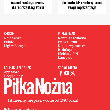
Lewandowskiego oznacza
do finału MŚ i zachwyca się
dla reprezentacji Polski
swoją reprezentacją
SEKCJE
POZNAJ NAS
Najnowsze
Kontakt i reklama
Polska
Piłka Nożna
Ligi w Europie
Kup nowy numer
Redakcja
Plebiscyt PN
Laureaci
APLIKACJA MOBILNA
SOCIAL MEDIA
App Store
Google Play
Istniejemy nieprzerwanie od 1997 roku!
Polityka prywatności