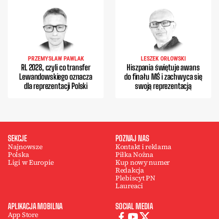
PRZEMYSŁAW PAWLAK
LESZEK ORŁOWSKI
RL 2028, czyli co transfer
Hiszpania świętuje awans
Lewandowskiego oznacza
do finału MŚ i zachwyca się
dla reprezentacji Polski
swoją reprezentacją
SEKCJE
POZNAJ NAS
Najnowsze
Kontakt i reklama
Polska
Piłka Nożna
Ligi w Europie
Kup nowy numer
Redakcja
Plebiscyt PN
Laureaci
APLIKACJA MOBILNA
SOCIAL MEDIA
App Store