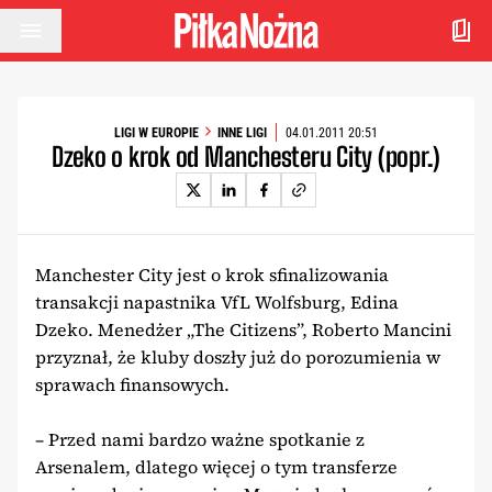
Przejdź do treści
LIGI W EUROPIE
INNE LIGI
04.01.2011 20:51
Dzeko o krok od Manchesteru City (popr.)
Manchester City jest o krok sfinalizowania
transakcji napastnika VfL Wolfsburg, Edina
Dzeko. Menedżer „The Citizens”, Roberto Mancini
przyznał, że kluby doszły już do porozumienia w
sprawach finansowych.
– Przed nami bardzo ważne spotkanie z
Arsenalem, dlatego więcej o tym transferze