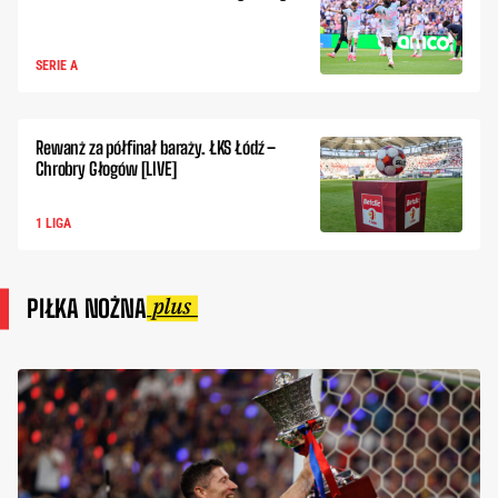
SERIE A
Rewanż za półfinał baraży. ŁKS Łódź –
Chrobry Głogów [LIVE]
1 LIGA
PIŁKA NOŻNA