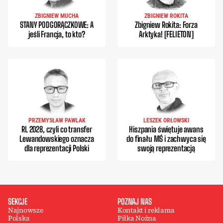
ZBIGNIEW MUCHA
ZBIGNIEW ROKITA
STANY PODGORĄCZKOWE: A
Zbigniew Rokita: Forza
jeśli Francja, to kto?
Arktyka! [FELIETON]
PRZEMYSŁAW PAWLAK
LESZEK ORŁOWSKI
RL 2028, czyli co transfer
Hiszpania świętuje awans
Lewandowskiego oznacza
do finału MŚ i zachwyca się
dla reprezentacji Polski
swoją reprezentacją
SEKCJE
POZNAJ NAS
Najnowsze
Kontakt i reklama
Polska
Piłka Nożna