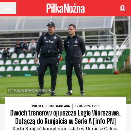
Przejdź do treści
FOT. MARCIN SZYMCZYK/400MM.PL
POLSKA
EKSTRAKLASA
17.06.2024 15:15
Dwóch trenerów opuszcza Legię Warszawa.
Dołączą do Runjaicia w Serie A [info PN]
Kosta Runjaić kompletuje sztab w Udinese Calcio.