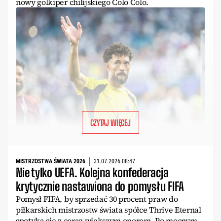
nowy golkiper chilijskiego Colo Colo.
CZYTAJ WIĘCEJ
MISTRZOSTWA ŚWIATA 2026
31.07.2026 08:47
Nie tylko UEFA. Kolejna konfederacja
krytycznie nastawiona do pomysłu FIFA
Pomysł FIFA, by sprzedać 30 procent praw do
piłkarskich mistrzostw świata spółce Thrive Eternal
spotyka się z coraz większym oporem. Po mocnym