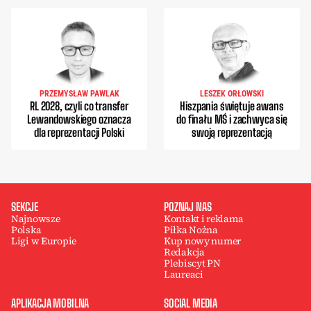
PRZEMYSŁAW PAWLAK
LESZEK ORŁOWSKI
RL 2028, czyli co transfer
Hiszpania świętuje awans
Lewandowskiego oznacza
do finału MŚ i zachwyca się
dla reprezentacji Polski
swoją reprezentacją
SEKCJE
POZNAJ NAS
Najnowsze
Kontakt i reklama
Polska
Piłka Nożna
Ligi w Europie
Kup nowy numer
Redakcja
Plebiscyt PN
Laureaci
APLIKACJA MOBILNA
SOCIAL MEDIA