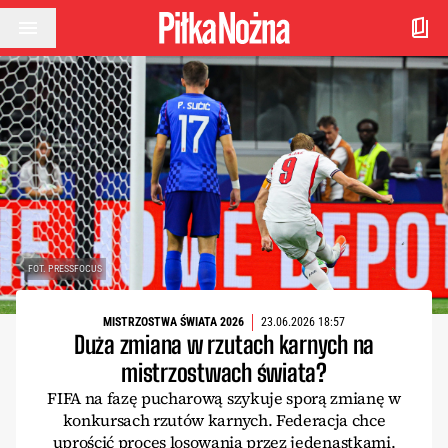
Przejdź do treści
FOT. PRESSFOCUS
MISTRZOSTWA ŚWIATA 2026
23.06.2026 18:57
Duża zmiana w rzutach karnych na
mistrzostwach świata?
FIFA na fazę pucharową szykuje sporą zmianę w
konkursach rzutów karnych. Federacja chce
uprościć proces losowania przez jedenastkami.