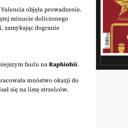
 i Valencia objęła prowadzenie.
ątej minucie doliczonego
tki, zamykając dogranie
śniejszym faulu na
Raphinhii
.
pracowała mnóstwo okazji do
ł się na listę strzelców.