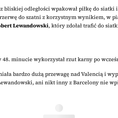
o
z bliskiej odległości wpakował piłkę do siatki
przerwę do szatni z korzystnym wynikiem, w pi
bert Lewandowski
, który zdołał trafić do sia
 w 48. minucie wykorzystał rzut karny po wcze
miała bardzo dużą przewagę nad Valencią i wy
ewandowski, ani nikt inny z Barcelony nie wpisa