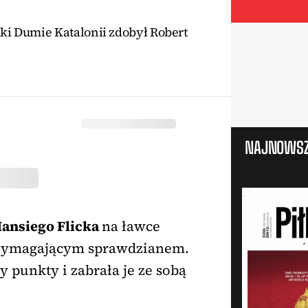
mki Dumie Katalonii zdobył Robert
NAJNOWSZ
ansiego Flicka
na ławce
e wymagającym sprawdzianem.
y punkty i zabrała je ze sobą