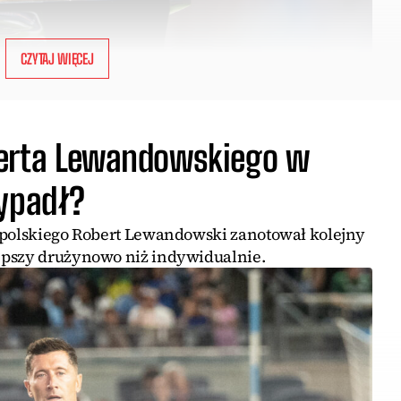
CZYTAJ WIĘCEJ
berta Lewandowskiego w
wypadł?
 polskiego Robert Lewandowski zanotował kolejny
epszy drużynowo niż indywidualnie.