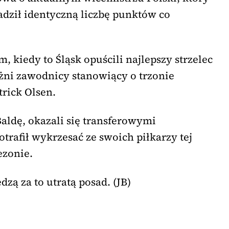
dził identyczną liczbę punktów co
, kiedy to Śląsk opuścili najlepszy strzelec
ażni zawodnicy stanowiący o trzonie
trick Olsen.
aldę, okazali się transferowymi
trafił wykrzesać ze swoich piłkarzy tej
ezonie.
ą za to utratą posad. (JB)