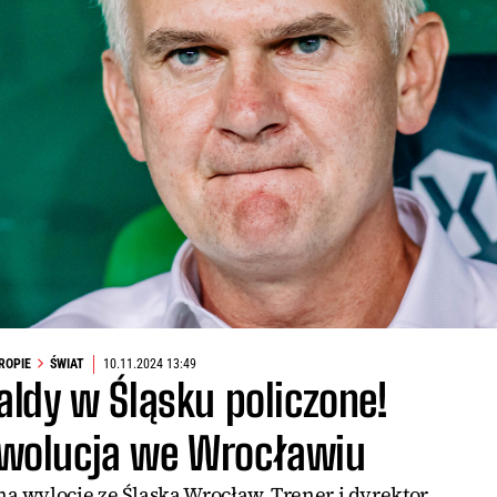
UROPIE
ŚWIAT
10.11.2024 13:49
aldy w Śląsku policzone!
rewolucja we Wrocławiu
na wylocie ze Śląska Wrocław. Trener i dyrektor