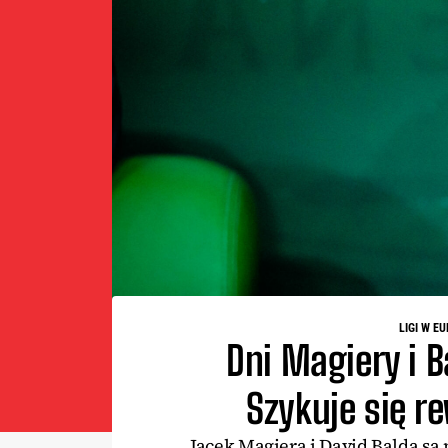
LIGI W E
Dni Magiery i B
Szykuje się 
Jacek Magiera i David Balda są 