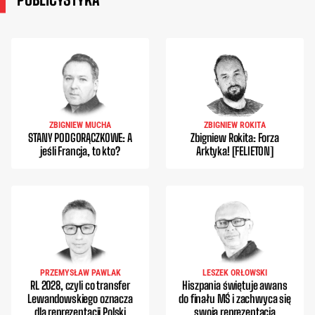
ZBIGNIEW MUCHA
ZBIGNIEW ROKITA
STANY PODGORĄCZKOWE: A
Zbigniew Rokita: Forza
jeśli Francja, to kto?
Arktyka! [FELIETON]
PRZEMYSŁAW PAWLAK
LESZEK ORŁOWSKI
RL 2028, czyli co transfer
Hiszpania świętuje awans
Lewandowskiego oznacza
do finału MŚ i zachwyca się
dla reprezentacji Polski
swoją reprezentacją