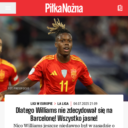
Przejdź do treści
FOT. PRESSFOCUS
LIGI W EUROPIE
LA LIGA
04.07.2025 21:09
Dlatego Williams nie zdecydował się na
Barcelonę! Wszystko jasne!
Nico Williams jeszcze niedawno był w zasadzie o