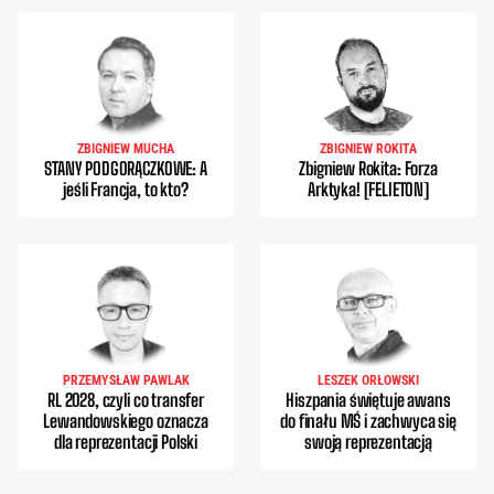
ZBIGNIEW MUCHA
ZBIGNIEW ROKITA
STANY PODGORĄCZKOWE: A
Zbigniew Rokita: Forza
jeśli Francja, to kto?
Arktyka! [FELIETON]
PRZEMYSŁAW PAWLAK
LESZEK ORŁOWSKI
RL 2028, czyli co transfer
Hiszpania świętuje awans
Lewandowskiego oznacza
do finału MŚ i zachwyca się
dla reprezentacji Polski
swoją reprezentacją