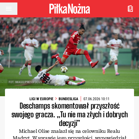
Przejdź do treści
FOT. IMAGO/PRESSFOCUS
LIGI W EUROPIE
BUNDESLIGA
07.06.2026 10:11
Deschamps skomentował przyszłość
swojego gracza. „Tu nie ma złych i dobrych
decyzji”
Michael Olise znalazł się na celowniku Realu
Madryt. W sprawie jego przyszłości, wypowiedział