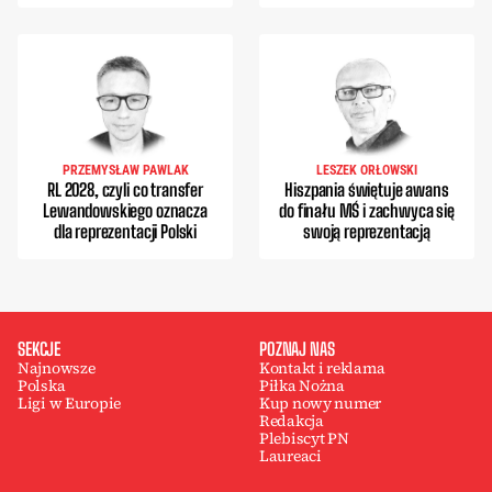
PRZEMYSŁAW PAWLAK
LESZEK ORŁOWSKI
RL 2028, czyli co transfer
Hiszpania świętuje awans
Lewandowskiego oznacza
do finału MŚ i zachwyca się
dla reprezentacji Polski
swoją reprezentacją
SEKCJE
POZNAJ NAS
Najnowsze
Kontakt i reklama
Polska
Piłka Nożna
Ligi w Europie
Kup nowy numer
Redakcja
Plebiscyt PN
Laureaci