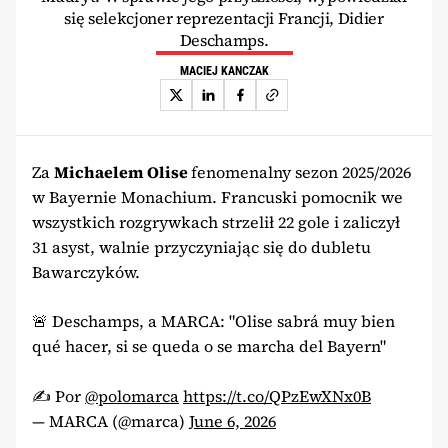
się selekcjoner reprezentacji Francji, Didier
Deschamps.
MACIEJ KANCZAK
Za
Michaelem Olise
fenomenalny sezon 2025/2026
w Bayernie Monachium. Francuski pomocnik we
wszystkich rozgrywkach strzelił 22 gole i zaliczył
31 asyst, walnie przyczyniając się do dubletu
Bawarczyków.
🚨 Deschamps, a MARCA: "Olise sabrá muy bien
qué hacer, si se queda o se marcha del Bayern"
✍️ Por
@polomarca
https://t.co/QPzEwXNx0B
— MARCA (@marca)
June 6, 2026