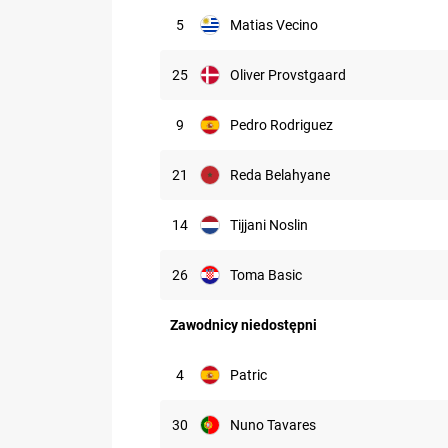
5
Matias Vecino
25
Oliver Provstgaard
9
Pedro Rodriguez
21
Reda Belahyane
14
Tijjani Noslin
26
Toma Basic
Zawodnicy niedostępni
4
Patric
30
Nuno Tavares