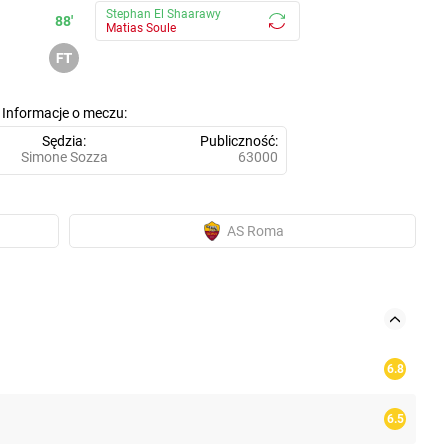
Stephan El Shaarawy
88'
Matias Soule
Informacje o meczu
Sędzia
Publiczność
Simone Sozza
63000
AS Roma
6.8
6.5