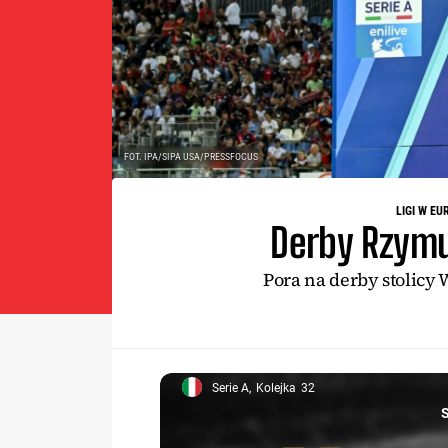
FOT. IPA/SIPA USA/PRESSFOCUS
LIGI W EU
Derby Rzymu
Pora na derby stolicy
Serie A
Kolejka
32
Serie A, 32
S