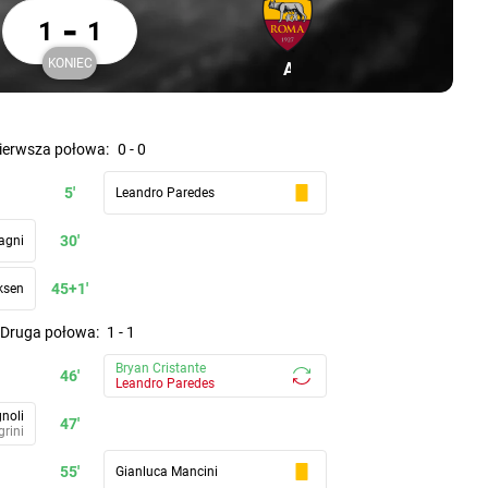
Lazio Rzym 1 AS Roma 1
-
1
1
KONIEC
ym
Uczestnik: AS Roma
AS Roma
Koniec
pierwsza połowa
:
0
-
0
5'
Leandro Paredes
30'
agni
45+1'
ksen
druga połowa
:
1
-
1
Bryan Cristante
46'
Leandro Paredes
noli
47'
grini
55'
Gianluca Mancini