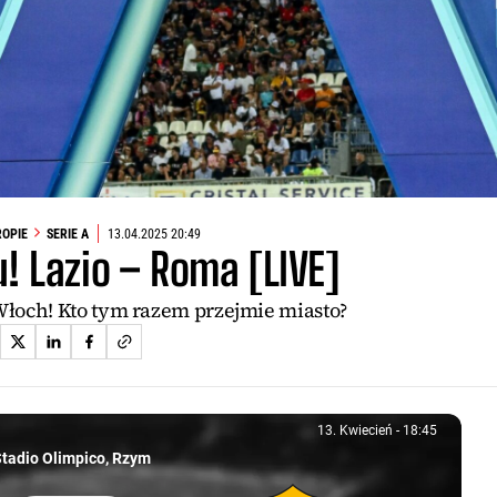
ROPIE
SERIE A
13.04.2025 20:49
! Lazio – Roma [LIVE]
 Włoch! Kto tym razem przejmie miasto?
13. Kwiecień
-
18:45
13. Kwiecień, 18:45
tadio Olimpico, Rzym