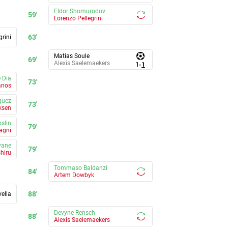
Eldor Shomurodov
59'
Lorenzo Pellegrini
63'
grini
Matias Soule
69'
Alexis Saelemaekers
1
-
1
 Dia
73'
anos
guez
73'
ksen
oslin
79'
agni
yane
79'
hiru
Tommaso Baldanzi
84'
Artem Dowbyk
88'
ella
Devyne Rensch
88'
Alexis Saelemaekers