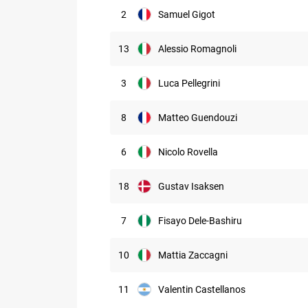
2
Samuel Gigot
13
Alessio Romagnoli
3
Luca Pellegrini
8
Matteo Guendouzi
6
Nicolo Rovella
18
Gustav Isaksen
7
Fisayo Dele-Bashiru
10
Mattia Zaccagni
11
Valentin Castellanos