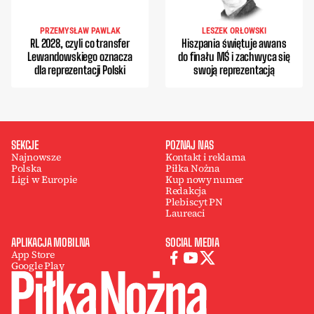
PRZEMYSŁAW PAWLAK
LESZEK ORŁOWSKI
RL 2028, czyli co transfer
Hiszpania świętuje awans
Lewandowskiego oznacza
do finału MŚ i zachwyca się
dla reprezentacji Polski
swoją reprezentacją
SEKCJE
POZNAJ NAS
Najnowsze
Kontakt i reklama
Polska
Piłka Nożna
Ligi w Europie
Kup nowy numer
Redakcja
Plebiscyt PN
Laureaci
APLIKACJA MOBILNA
SOCIAL MEDIA
App Store
Google Play