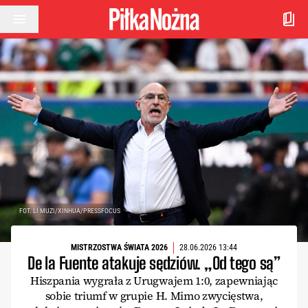
Przejdź do treści
FOT. LI MUZI/XINHUA/PRESSFOCUS
MISTRZOSTWA ŚWIATA 2026
28.06.2026 13:44
De la Fuente atakuje sędziów. „Od tego są”
Hiszpania wygrała z Urugwajem 1:0, zapewniając
sobie triumf w grupie H. Mimo zwycięstwa,