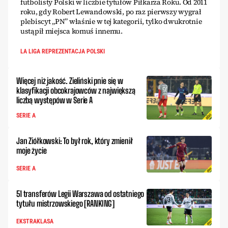
futbolisty Polski w liczbie tytułów Piłkarza Roku. Od 2011
roku, gdy Robert Lewandowski, po raz pierwszy wygrał
plebiscyt „PN” właśnie w tej kategorii, tylko dwukrotnie
ustąpił miejsca komuś innemu.
LA LIGA REPREZENTACJA POLSKI
Więcej niż jakość. Zieliński pnie się w
klasyfikacji obcokrajowców z największą
liczbą występów w Serie A
SERIE A
Jan Ziółkowski: To był rok, który zmienił
moje życie
SERIE A
51 transferów Legii Warszawa od ostatniego
tytułu mistrzowskiego [RANKING]
EKSTRAKLASA