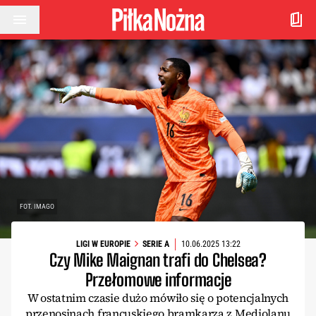
Przejdź do treści
FOT. IMAGO
LIGI W EUROPIE
SERIE A
10.06.2025 13:22
Czy Mike Maignan trafi do Chelsea?
Przełomowe informacje
W ostatnim czasie dużo mówiło się o potencjalnych
przenosinach francuskiego bramkarza z Mediolanu