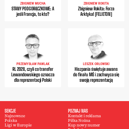
ZBIGNIEW MUCHA
ZBIGNIEW ROKITA
STANY PODGORĄCZKOWE: A
Zbigniew Rokita: Forza
jeśli Francja, to kto?
Arktyka! [FELIETON]
PRZEMYSŁAW PAWLAK
LESZEK ORŁOWSKI
RL 2028, czyli co transfer
Hiszpania świętuje awans
Lewandowskiego oznacza
do finału MŚ i zachwyca się
dla reprezentacji Polski
swoją reprezentacją
SEKCJE
POZNAJ NAS
Najnowsze
Kontakt i reklama
Polska
Piłka Nożna
Ligi w Europie
Kup nowy numer