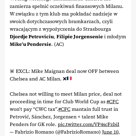
zamierza spełnić oczekiwań finansowych Milanu.
W związku z tym klub ma pokładać nadzieje w
swoich dotychczasowych bramkarzach, czyli
wracającym z wypożyczenia do Strasbourga
Djordje Petroviciu
,
Filipie Jorgensenie
i młodym
Mike’u Pendersie
. (AC)
🚨
EXCL: Mike Maignan deal now OFF between
Chelsea and AC Milan.
❌
Chelsea not willing to meet Milan price, deal not
proceeding in time for Club World Cup as
#CFC
won’t pay “CWC tax”.
#CFC
mantain full trust in
Petrović, Sánchez, Jorgensen + talent Mike
Penders for GK role.
pic.twitter.com/VP4scFzbiI
— Fabrizio Romano (@FabrizioRomano)
June 10,