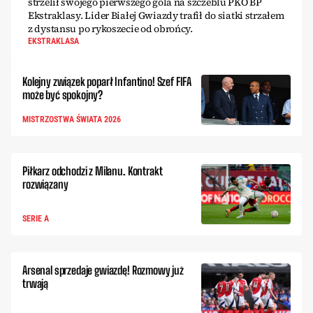
strzelił swojego pierwszego gola na szczeblu PKO BP
Ekstraklasy. Lider Białej Gwiazdy trafił do siatki strzałem
z dystansu po rykoszecie od obrońcy.
EKSTRAKLASA
Kolejny związek poparł Infantino! Szef FIFA
może być spokojny?
MISTRZOSTWA ŚWIATA 2026
Piłkarz odchodzi z Milanu. Kontrakt
rozwiązany
SERIE A
Arsenal sprzedaje gwiazdę! Rozmowy już
trwają