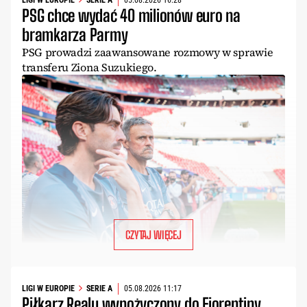
LIGI W EUROPIE
SERIE A
05.08.2026 16:28
PSG chce wydać 40 milionów euro na
bramkarza Parmy
PSG prowadzi zaawansowane rozmowy w sprawie
transferu Ziona Suzukiego.
CZYTAJ WIĘCEJ
LIGI W EUROPIE
SERIE A
05.08.2026 11:17
Piłkarz Realu wypożyczony do Fiorentiny