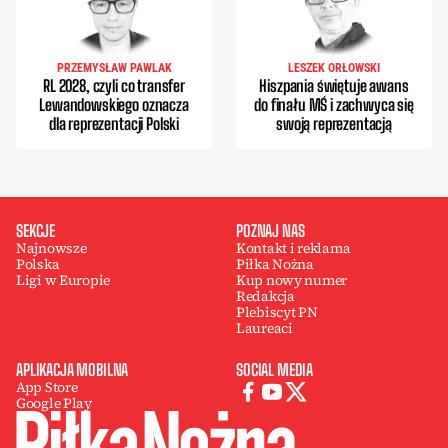
PRZEMYSŁAW PAWLAK
LESZEK ORŁOWSKI
RL 2028, czyli co transfer
Hiszpania świętuje awans
Lewandowskiego oznacza
do finału MŚ i zachwyca się
dla reprezentacji Polski
swoją reprezentacją
SEKCJE
POZNAJ NAS
Najnowsze
Kontakt i reklama
Polska
Piłka Nożna
Ligi w Europie
Kup nowy numer
Redakcja
Plebiscyt PN
Laureaci
APLIKACJA MOBILNA
SOCIAL MEDIA
App Store
Google Play