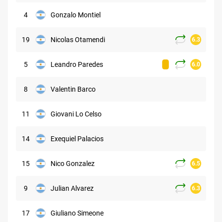
4
Gonzalo Montiel
19
Nicolas Otamendi
6.3
5
Leandro Paredes
6.0
8
Valentin Barco
11
Giovani Lo Celso
14
Exequiel Palacios
15
Nico Gonzalez
6.5
9
Julian Alvarez
6.3
17
Giuliano Simeone