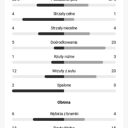
4
Strzały celne
1
4
Strzały niecelne
4
5
Dośrodkowania
20
1
Rzuty rożne
3
12
Wrzuty z autu
20
2
Spalone
0
Obrona
6
Wybicia z bramki
4