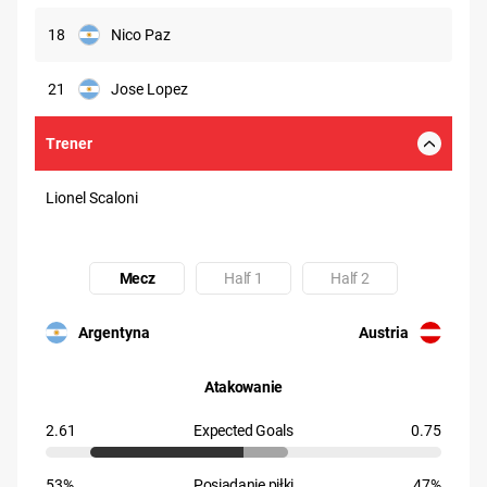
18
Nico Paz
21
Jose Lopez
Trener
Lionel Scaloni
Mecz
Half 1
Half 2
Uczestnik: Argentyna
Uczestnik: Austria
Argentyna
Austria
Atakowanie
2.61
Expected Goals
0.75
53%
Posiadanie piłki
47%