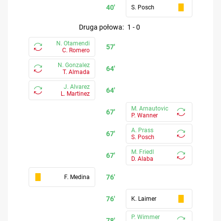
40'
S. Posch
druga połowa
:
1
-
0
N. Otamendi
57'
C. Romero
N. Gonzalez
64'
T. Almada
J. Alvarez
64'
L. Martinez
M. Arnautovic
67'
P. Wanner
A. Prass
67'
S. Posch
M. Friedl
67'
D. Alaba
76'
F. Medina
76'
K. Laimer
P. Wimmer
78'