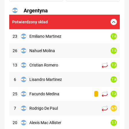
Argentyna
6.73
Potwierdzony skład
23
Emiliano Martinez
7.6
26
Nahuel Molina
7.5
13
Cristian Romero
7.3
6
Lisandro Martinez
7.8
25
Facundo Medina
7.3
7
Rodrigo De Paul
6.9
20
Alexis Mac Allister
7.1