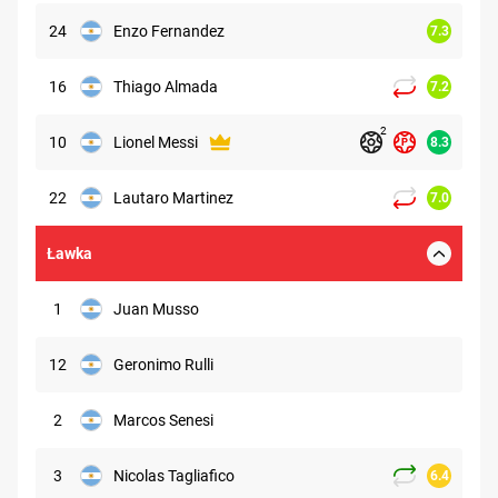
24
Enzo Fernandez
7.3
16
Thiago Almada
7.2
2
10
Lionel Messi
8.3
22
Lautaro Martinez
7.0
Ławka
1
Juan Musso
12
Geronimo Rulli
2
Marcos Senesi
3
Nicolas Tagliafico
6.4