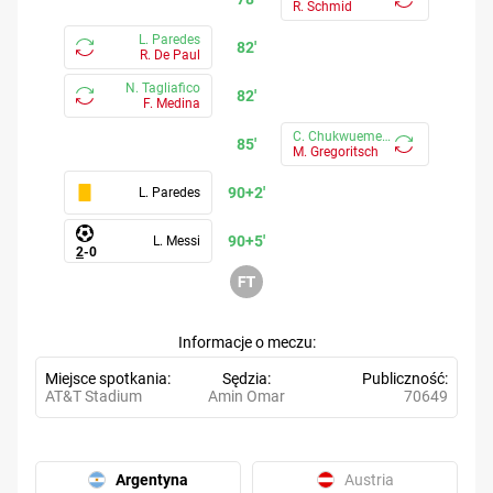
R. Schmid
L. Paredes
82'
R. De Paul
N. Tagliafico
82'
F. Medina
C. Chukwuemeka
85'
M. Gregoritsch
90+2'
L. Paredes
90+5'
L. Messi
2
-
0
Informacje o meczu
Miejsce spotkania
Sędzia
Publiczność
AT&T Stadium
Amin Omar
70649
Argentyna
Austria