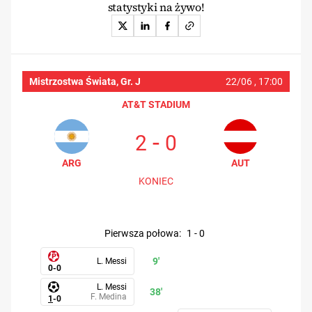
statystyki na żywo!
Mistrzostwa Świata, Gr. J
22/06 ,
17:00
AT&T STADIUM
-
2
0
ARG
AUT
KONIEC
pierwsza połowa
:
1
-
0
9'
L. Messi
0
-
0
L. Messi
38'
F. Medina
1
-
0