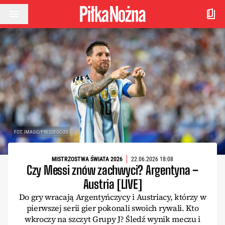
Przejdź do treści
FOT. IMAGO/PRESSFOCUS
MISTRZOSTWA ŚWIATA 2026
22.06.2026 18:08
Czy Messi znów zachwyci? Argentyna –
Austria [LIVE]
Do gry wracają Argentyńczycy i Austriacy, którzy w
pierwszej serii gier pokonali swoich rywali. Kto
wkroczy na szczyt Grupy J? Śledź wynik meczu i