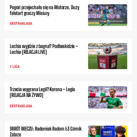
Pogoń przejechała się na Motorze. Duży
falstart graczy Misiury
EKSTRAKLASA
Lechia wyjdzie z bagna? Podbeskidzie –
Lechia [RELACJA LIVE]
1 LIGA
Trzecia wygrana Legii? Korona – Legia
[RELACJA NA ŻYWO]
EKSTRAKLASA
SKRÓT MECZU: Radomiak Radom 1:3 Górnik
Zabrze