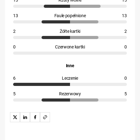
13
Rzuty Wolne
15
13
Faule popełnione
13
2
Żółte kartki
2
0
Czerwone kartki
0
Inne
6
Leczenie
0
5
Rezerwowy
5