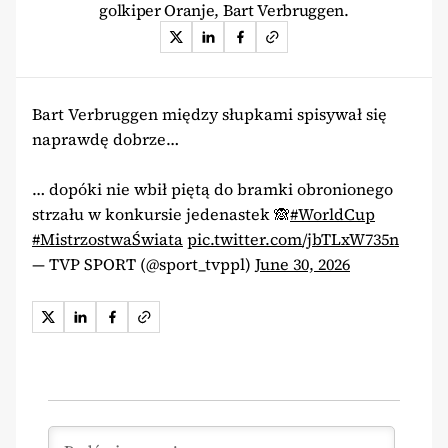
golkiper Oranje, Bart Verbruggen.
Bart Verbruggen między słupkami spisywał się
naprawdę dobrze…
… dopóki nie wbił piętą do bramki obronionego
strzału w konkursie jedenastek 🙈
#WorldCup
#MistrzostwaŚwiata
pic.twitter.com/jbTLxW735n
— TVP SPORT (@sport_tvppl)
June 30, 2026