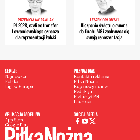
PRZEMYSŁAW PAWLAK
LESZEK ORŁOWSKI
RL 2028, czyli co transfer
Hiszpania świętuje awans
Lewandowskiego oznacza
do finału MŚ i zachwyca się
dla reprezentacji Polski
swoją reprezentacją
SEKCJE
POZNAJ NAS
Najnowsze
Kontakt i reklama
Polska
Piłka Nożna
Ligi w Europie
Kup nowy numer
Redakcja
Plebiscyt PN
Laureaci
APLIKACJA MOBILNA
SOCIAL MEDIA
App Store
Google Play