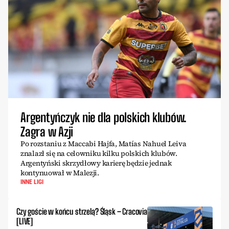
Argentyńczyk nie dla polskich klubów.
Zagra w Azji
Po rozstaniu z Maccabi Hajfa, Matías Nahuel Leiva
znalazł się na celowniku kilku polskich klubów.
Argentyński skrzydłowy karierę będzie jednak
kontynuował w Malezji.
INNE LIGI
Czy goście w końcu strzelą? Śląsk – Cracovia
[LIVE]