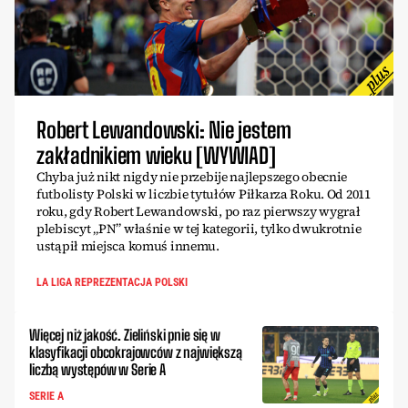
Robert Lewandowski: Nie jestem
zakładnikiem wieku [WYWIAD]
Chyba już nikt nigdy nie przebije najlepszego obecnie
futbolisty Polski w liczbie tytułów Piłkarza Roku. Od 2011
roku, gdy Robert Lewandowski, po raz pierwszy wygrał
plebiscyt „PN” właśnie w tej kategorii, tylko dwukrotnie
ustąpił miejsca komuś innemu.
LA LIGA REPREZENTACJA POLSKI
Więcej niż jakość. Zieliński pnie się w
klasyfikacji obcokrajowców z największą
liczbą występów w Serie A
SERIE A