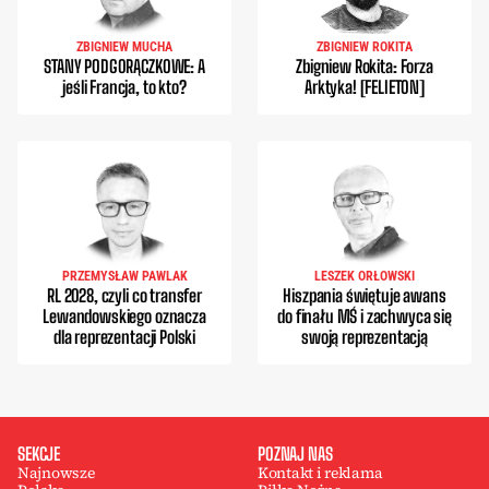
ZBIGNIEW MUCHA
ZBIGNIEW ROKITA
STANY PODGORĄCZKOWE: A
Zbigniew Rokita: Forza
jeśli Francja, to kto?
Arktyka! [FELIETON]
PRZEMYSŁAW PAWLAK
LESZEK ORŁOWSKI
RL 2028, czyli co transfer
Hiszpania świętuje awans
Lewandowskiego oznacza
do finału MŚ i zachwyca się
dla reprezentacji Polski
swoją reprezentacją
SEKCJE
POZNAJ NAS
Najnowsze
Kontakt i reklama