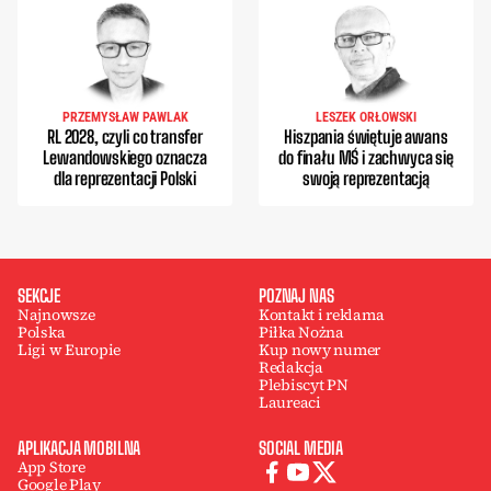
PRZEMYSŁAW PAWLAK
LESZEK ORŁOWSKI
RL 2028, czyli co transfer
Hiszpania świętuje awans
Lewandowskiego oznacza
do finału MŚ i zachwyca się
dla reprezentacji Polski
swoją reprezentacją
SEKCJE
POZNAJ NAS
Najnowsze
Kontakt i reklama
Polska
Piłka Nożna
Ligi w Europie
Kup nowy numer
Redakcja
Plebiscyt PN
Laureaci
APLIKACJA MOBILNA
SOCIAL MEDIA
App Store
Google Play