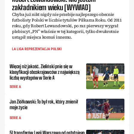
zakładnikiem wieku [WYWIAD]
Chyba już nikt nigdy nie przebije najlepszego obecnie
futbolisty Polski w liczbie tytułów Piłkarza Roku. Od 2011
roku, gdy Robert Lewandowski, po raz pierwszy wygrał
plebiscyt „PN” właśnie w tej kategorii, tylko dwukrotnie
ustąpił miejsca komuś innemu.
LA LIGA REPREZENTACJA POLSKI
Więcej niż jakość. Zieliński pnie się w
klasyfikacji obcokrajowców z największą
liczbą występów w Serie A
SERIE A
Jan Ziółkowski: To był rok, który zmienił
moje życie
SERIE A
51 transferów Legii Warszawa od ostatniego