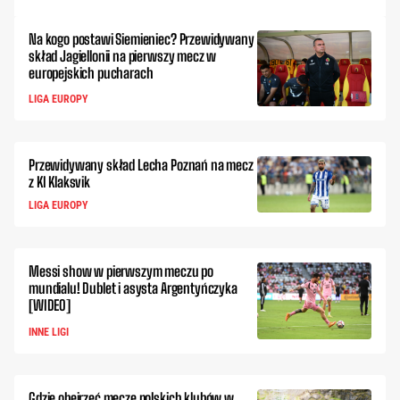
Na kogo postawi Siemieniec? Przewidywany
skład Jagiellonii na pierwszy mecz w
europejskich pucharach
LIGA EUROPY
Przewidywany skład Lecha Poznań na mecz
z KI Klaksvik
LIGA EUROPY
Messi show w pierwszym meczu po
mundialu! Dublet i asysta Argentyńczyka
[WIDEO]
INNE LIGI
Gdzie obejrzeć mecze polskich klubów w