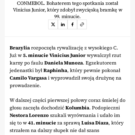
CONMEBOL. Bohaterem tego spotkania został
Vinicius Junior, który zdobył zwycięską bramkę w
99. minucie.
Brazylia
rozpoczęła rywalizację z wysokiego C.
Już w
5. minucie
Vinicius Junior
wywalczył rzut
karny po faulu
Daniela Munoza
. Egzekutorem
jedenastki był
Raphinha
, który pewnie pokonał
Camilo Vargasa
i wyprowadził swoją drużynę na
prowadzenie.
W dalszej części pierwszej połowy coraz śmielej do
głosu zaczęła dochodzić
Kolumbia
. Podopieczni
Nestora Lorenzo
szukali wyrównania i udało im
się to w
41. minucie
za sprawą
Luisa Diaza
, który
strzałem na dalszy słupek nie dał szans