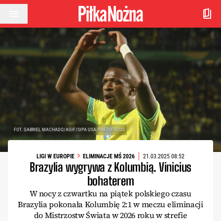
Przejdź do treści
FOT. GABRIEL MACHADO/AGIF/SIPA USA/PRESSFOCUS
LIGI W EUROPIE
ELIMINACJE MŚ 2026
21.03.2025 08:52
Brazylia wygrywa z Kolumbią. Vinicius
bohaterem
W nocy z czwartku na piątek polskiego czasu
Brazylia pokonała Kolumbię 2:1 w meczu eliminacji
do Mistrzostw Świata w 2026 roku w strefie