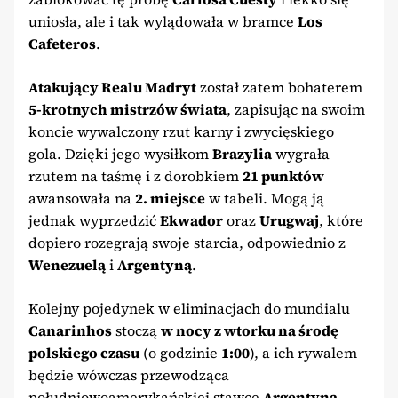
uniosła, ale i tak wylądowała w bramce
Los
Cafeteros
.
Atakujący Realu Madryt
został zatem bohaterem
5-krotnych mistrzów świata
, zapisując na swoim
koncie wywalczony rzut karny i zwycięskiego
gola. Dzięki jego wysiłkom
Brazylia
wygrała
rzutem na taśmę i z dorobkiem
21 punktów
awansowała na
2. miejsce
w tabeli. Mogą ją
jednak wyprzedzić
Ekwador
oraz
Urugwaj
, które
dopiero rozegrają swoje starcia, odpowiednio z
Wenezuelą
i
Argentyną
.
Kolejny pojedynek w eliminacjach do mundialu
Canarinhos
stoczą
w nocy z wtorku na środę
polskiego czasu
(o godzinie
1:00
), a ich rywalem
będzie wówczas przewodząca
południowoamerykańskiej stawce
Argentyna
.