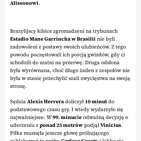
Alissonowi
.
Brazylijscy kibice zgromadzeni na trybunach
Estadio Mane Garrincha w Brasilii
nie byli
zadowoleni z postawy swoich ulubieńców. Z tego
powodu poczęstowali ich porcją gwizdów, gdy ci
schodzili do szatni na przerwę. Druga odsłona
była wyrównana, choć długo żaden z zespołów nie
była w stanie przechylić szali zwycięstwa na swoją
stronę.
Sędzia
Alexis Herrera
doliczył
10 minut
do
podstawowego czasu gry. I wtedy wydarzyło się
najważniejsze. W
99. minucie
odważną decyzję o
uderzeniu z
ponad 25 metrów
podjął
Vinicius
.
Piłka musnęła jeszcze głowę próbującego
zablokować tę próbę
Carlosa Cuesty
i lekko się