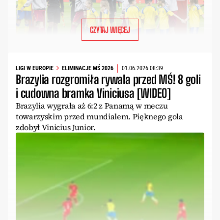
CZYTAJ WIĘCEJ
LIGI W EUROPIE
ELIMINACJE MŚ 2026
01.06.2026 08:39
Brazylia rozgromiła rywala przed MŚ! 8 goli
i cudowna bramka Viniciusa [WIDEO]
Brazylia wygrała aż 6:2 z Panamą w meczu
towarzyskim przed mundialem. Pięknego gola
zdobył Vinicius Junior.