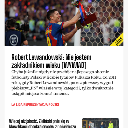
Robert Lewandowski: Nie jestem
zakładnikiem wieku [WYWIAD]
Chyba już nikt nigdy nie przebije najlepszego obecnie
futbolisty Polski w liczbie tytułów Piłkarza Roku. Od 2011
roku, gdy Robert Lewandowski, po raz pierwszy wygrał
plebiscyt „PN” właśnie w tej kategorii, tylko dwukrotnie
ustąpił miejsca komuś innemu.
LA LIGA REPREZENTACJA POLSKI
Więcej niż jakość. Zieliński pnie się w
klasyfikacji obcokrajowców z największą