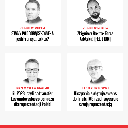
ZBIGNIEW MUCHA
ZBIGNIEW ROKITA
STANY PODGORĄCZKOWE: A
Zbigniew Rokita: Forza
jeśli Francja, to kto?
Arktyka! [FELIETON]
PRZEMYSŁAW PAWLAK
LESZEK ORŁOWSKI
RL 2028, czyli co transfer
Hiszpania świętuje awans
Lewandowskiego oznacza
do finału MŚ i zachwyca się
dla reprezentacji Polski
swoją reprezentacją