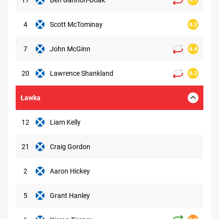
4
Scott McTominay
6.2
7
John McGinn
6.4
20
Lawrence Shankland
6.3
Ławka
12
Liam Kelly
21
Craig Gordon
2
Aaron Hickey
5
Grant Hanley