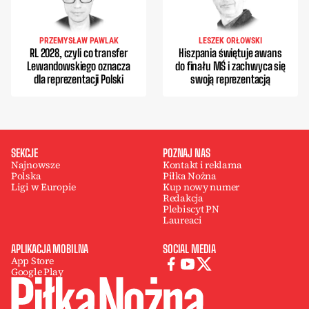
PRZEMYSŁAW PAWLAK
LESZEK ORŁOWSKI
RL 2028, czyli co transfer
Hiszpania świętuje awans
Lewandowskiego oznacza
do finału MŚ i zachwyca się
dla reprezentacji Polski
swoją reprezentacją
SEKCJE
POZNAJ NAS
Najnowsze
Kontakt i reklama
Polska
Piłka Nożna
Ligi w Europie
Kup nowy numer
Redakcja
Plebiscyt PN
Laureaci
APLIKACJA MOBILNA
SOCIAL MEDIA
App Store
Google Play