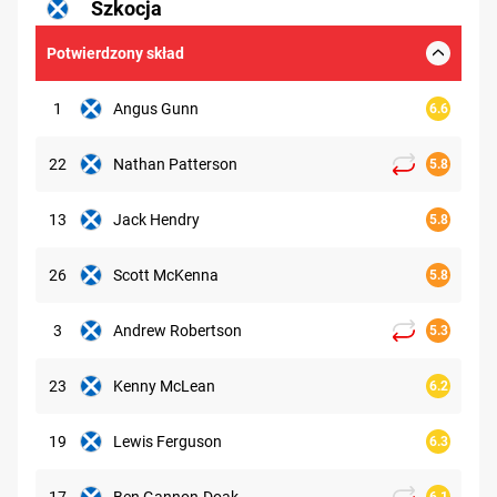
Szkocja
5.64
Potwierdzony skład
1
Angus Gunn
6.6
22
Nathan Patterson
5.8
13
Jack Hendry
5.8
26
Scott McKenna
5.8
3
Andrew Robertson
5.3
23
Kenny McLean
6.2
19
Lewis Ferguson
6.3
17
Ben Gannon-Doak
6.1