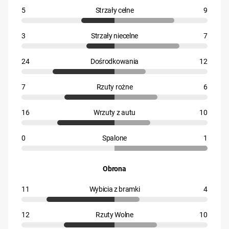
5
Strzały celne
9
3
Strzały niecelne
7
24
Dośrodkowania
12
7
Rzuty rożne
6
16
Wrzuty z autu
10
0
Spalone
1
Obrona
11
Wybicia z bramki
4
12
Rzuty Wolne
10