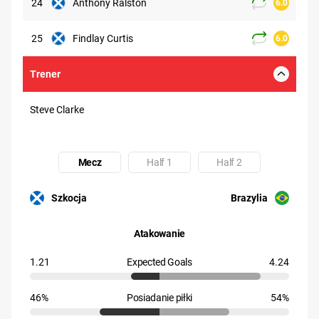
24
Anthony Ralston
6.0
25
Findlay Curtis
6.0
Trener
Steve Clarke
Mecz
Half 1
Half 2
Uczestnik: Szkocja
Uczestnik: Brazylia
Szkocja
Brazylia
Atakowanie
1.21
Expected Goals
4.24
46%
Posiadanie piłki
54%