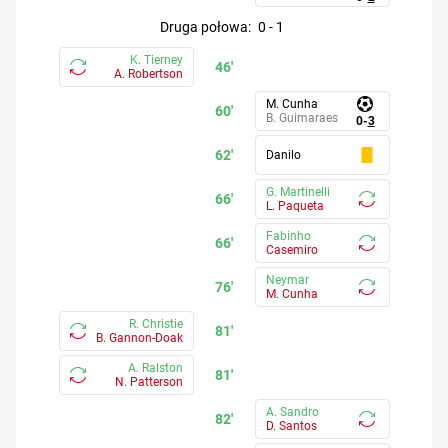
druga połowa
:
0
-
1
K. Tierney
46'
A. Robertson
M. Cunha
60'
B. Guimaraes
0
-
3
62'
Danilo
G. Martinelli
66'
L. Paqueta
Fabinho
66'
Casemiro
Neymar
76'
M. Cunha
R. Christie
81'
B. Gannon-Doak
A. Ralston
81'
N. Patterson
A. Sandro
82'
D. Santos